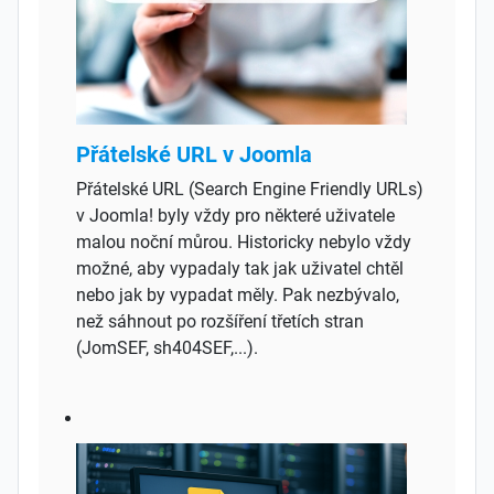
Přátelské URL v Joomla
Přátelské URL (Search Engine Friendly URLs)
v Joomla! byly vždy pro některé uživatele
malou noční můrou. Historicky nebylo vždy
možné, aby vypadaly tak jak uživatel chtěl
nebo jak by vypadat měly. Pak nezbývalo,
než sáhnout po rozšíření třetích stran
(JomSEF, sh404SEF,...).