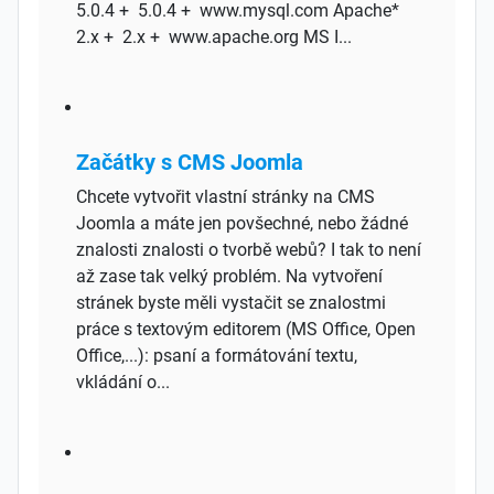
5.0.4 + 5.0.4 + www.mysql.com Apache*
2.x + 2.x + www.apache.org MS I...
Začátky s CMS Joomla
Chcete vytvořit vlastní stránky na CMS
Joomla a máte jen povšechné, nebo žádné
znalosti znalosti o tvorbě webů? I tak to není
až zase tak velký problém. Na vytvoření
stránek byste měli vystačit se znalostmi
práce s textovým editorem (MS Office, Open
Office,...): psaní a formátování textu,
vkládání o...