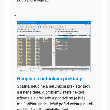
popisy. Chybějící...
Neúplné a nefunkční překlady
Špatné, neúplné a nefunkční překlady tady
asi nenajdete. A problémy, které někteří
uživatelé s překlady a poctivě mi je hlásí,
mají příčinu jinde. Ještě pořád existují autoři
rozšíření, kteří z nějakého (mě