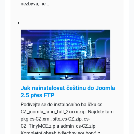
nezbývá, ne...
Jak nainstalovat češtinu do Joomla
2.5 přes FTP
Podívejte se do instalačního balíčku cs-
CZ_joomla_lang_full_2xxxx.zip. Najdete tam
pkg.cs-CZ.xml, site_cs-CZ.zip, cs-
CZ_TinyMCE.zip a admin_cs-CZ.zip.
Kompletní obsah (všechny soubory) z