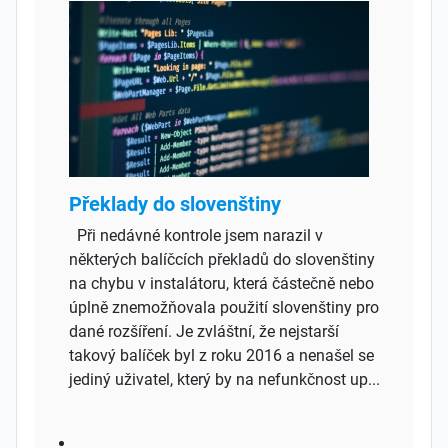
Překlady do slovenštiny
Při nedávné kontrole jsem narazil v
některých balíčcích překladů do slovenštiny
na chybu v instalátoru, která částečně nebo
úplně znemožňovala použití slovenštiny pro
dané rozšíření. Je zvláštní, že nejstarší
takový balíček byl z roku 2016 a nenašel se
jediný uživatel, který by na nefunkčnost up...