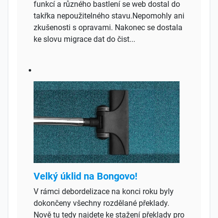
funkcí a různého bastlení se web dostal do
takřka nepoužitelného stavu.Nepomohly ani
zkušenosti s opravami. Nakonec se dostala
ke slovu migrace dat do čist...
Velký úklid na Bongovo!
V rámci debordelizace na konci roku byly
dokončeny všechny rozdělané překlady.
Nově tu tedy najdete ke stažení překlady pro