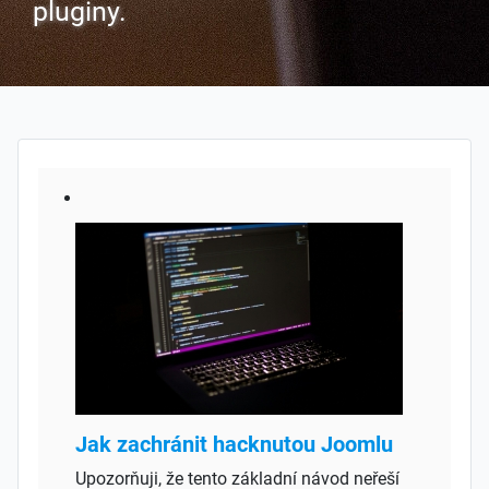
pluginy.
Jak zachránit hacknutou Joomlu
Upozorňuji, že tento základní návod neřeší