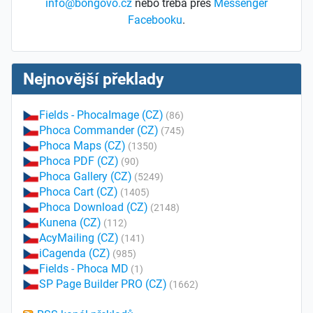
info@bongovo.cz
nebo třeba přes
Messenger
Facebooku
.
Nejnovější překlady
Fields - PhocaImage (CZ)
(86)
Phoca Commander (CZ)
(745)
Phoca Maps (CZ)
(1350)
Phoca PDF (CZ)
(90)
Phoca Gallery (CZ)
(5249)
Phoca Cart (CZ)
(1405)
Phoca Download (CZ)
(2148)
Kunena (CZ)
(112)
AcyMailing (CZ)
(141)
iCagenda (CZ)
(985)
Fields - Phoca MD
(1)
SP Page Builder PRO (CZ)
(1662)