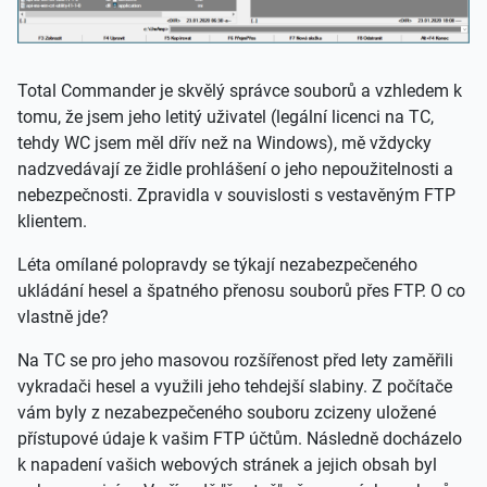
Total Commander je skvělý správce souborů a vzhledem k
tomu, že jsem jeho letitý uživatel (legální licenci na TC,
tehdy WC jsem měl dřív než na Windows), mě vždycky
nadzvedávají ze židle prohlášení o jeho nepoužitelnosti a
nebezpečnosti. Zpravidla v souvislosti s vestavěným FTP
klientem.
Léta omílané polopravdy se týkají nezabezpečeného
ukládání hesel a špatného přenosu souborů přes FTP. O co
vlastně jde?
Na TC se pro jeho masovou rozšířenost před lety zaměřili
vykradači hesel a využili jeho tehdejší slabiny. Z počítače
vám byly z nezabezpečeného souboru zcizeny uložené
přístupové údaje k vašim FTP účtům. Následně docházelo
k napadení vašich webových stránek a jejich obsah byl