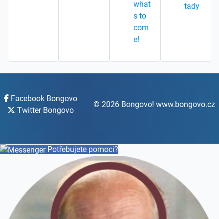
what
tady
s to
com
e!
Facebook Bongovo
© 2026 Bongovo! www.bongovo.cz
Twitter Bongovo
Potřebujete pomoci?