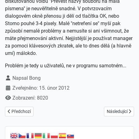
diskutovanou volbu "Převést názvy souborů na malá
písmena" je neuvěřitelně snadné. V potvrzovacím
dialogovém okně přenosu ji dělí od tlačítka OK, nebo
Storno pouhé 3-4 pixely. Malé "netrefení se" myší pak
způsobí nemalé problémy a nemusíte si ani všimnout, že
máte přejmenování aktivní. Nejjistější je používat manager
za pomoci klávesových zkratek, ale to dnes dělá (a hlavně
umí) málokdo.
Problém je tedy u uživatelů, ne v programu samotném...
Základní údaje
Napsal
Bong
Zveřejněno: 15. únor 2012
Zobrazení: 8020
Předchozí článek: Jak nainstalovat češtinu do Joomla 2.5 přes FTP
Další článek: Poz
Předchozí
Následující