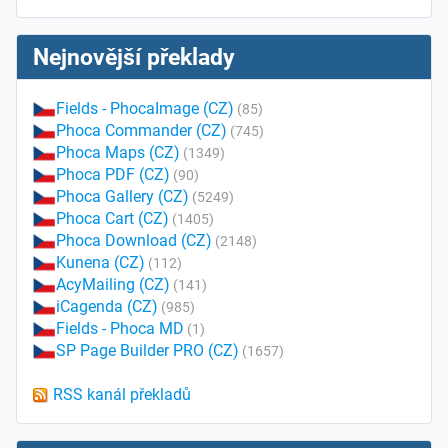
Nejnovější překlady
Fields - PhocaImage (CZ)
(85)
Phoca Commander (CZ)
(745)
Phoca Maps (CZ)
(1349)
Phoca PDF (CZ)
(90)
Phoca Gallery (CZ)
(5249)
Phoca Cart (CZ)
(1405)
Phoca Download (CZ)
(2148)
Kunena (CZ)
(112)
AcyMailing (CZ)
(141)
iCagenda (CZ)
(985)
Fields - Phoca MD
(1)
SP Page Builder PRO (CZ)
(1657)
RSS kanál překladů