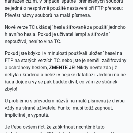
nahrazen cizím. V případě "špatně" přenesených souborů
se jedná o nesprávně použité nastavení při FTP přenosu:
Převést názvy souborů na malá písmena.
Nové verze TC ukládají hesla šifrovaně za použití jednoho
hlavního hesla. Pokud je uživatel lempl a šifrování
nepoužívá, není to vina TC.
Pokud jste kdykoli v minulosti používali uložení hesel na
FTP na starých verzích TC, nebo jste je neměli zašifrovány
a ochráněny heslem,
ZMĚŇTE JE!
Nikdy nevíte zda již
nebyla ukradena a neleží v nějaké databázi. Jednou na ně
řada dojde a vy se pak budete divit, co vám ze stránek
zbylo!
U problému s převodem názvů na malá písmena je chyba
vždy na straně uživatele. Funkci musí totiž zapnout,
implicitně je vypnutá.
Je třeba ovšem říct, že zaškrtnout nechtěně tuto