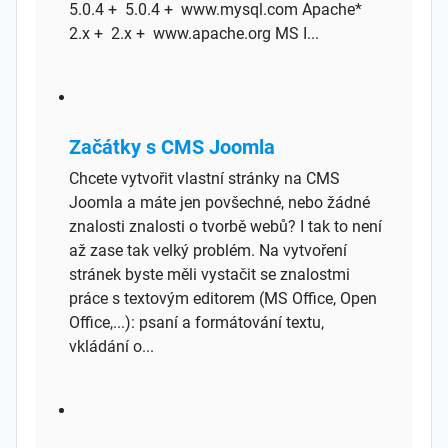
5.0.4 + 5.0.4 + www.mysql.com Apache*
2.x + 2.x + www.apache.org MS I...
Začátky s CMS Joomla
Chcete vytvořit vlastní stránky na CMS
Joomla a máte jen povšechné, nebo žádné
znalosti znalosti o tvorbě webů? I tak to není
až zase tak velký problém. Na vytvoření
stránek byste měli vystačit se znalostmi
práce s textovým editorem (MS Office, Open
Office,...): psaní a formátování textu,
vkládání o...