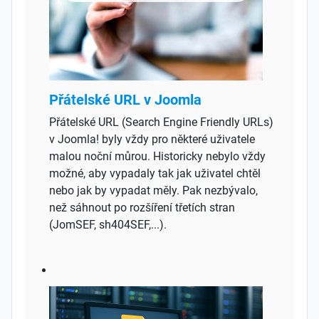
Přátelské URL v Joomla
Přátelské URL (Search Engine Friendly URLs)
v Joomla! byly vždy pro některé uživatele
malou noční můrou. Historicky nebylo vždy
možné, aby vypadaly tak jak uživatel chtěl
nebo jak by vypadat měly. Pak nezbývalo,
než sáhnout po rozšíření třetích stran
(JomSEF, sh404SEF,...).