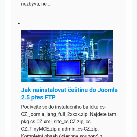
nezbývá, ne...
Jak nainstalovat češtinu do Joomla
2.5 přes FTP
Podívejte se do instalačního balíčku cs-
CZ_joomla_lang_full_2xxxx.zip. Najdete tam
pkg.cs-CZ.xml, site_cs-CZ.zip, cs-
CZ_TinyMCE.zip a admin_cs-CZ.zip.
Kompletní obsah (všechny soubory) z