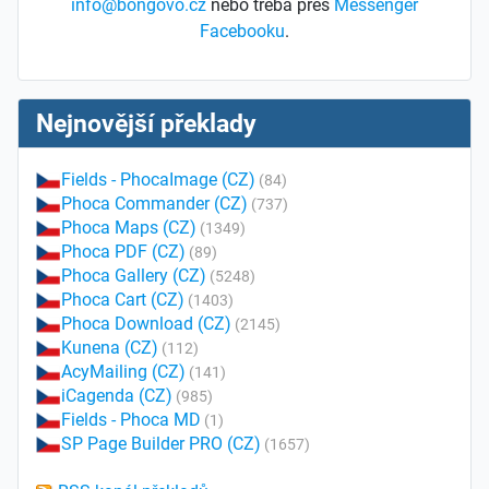
info@bongovo.cz
nebo třeba přes
Messenger
Facebooku
.
Nejnovější překlady
Fields - PhocaImage (CZ)
(84)
Phoca Commander (CZ)
(737)
Phoca Maps (CZ)
(1349)
Phoca PDF (CZ)
(89)
Phoca Gallery (CZ)
(5248)
Phoca Cart (CZ)
(1403)
Phoca Download (CZ)
(2145)
Kunena (CZ)
(112)
AcyMailing (CZ)
(141)
iCagenda (CZ)
(985)
Fields - Phoca MD
(1)
SP Page Builder PRO (CZ)
(1657)