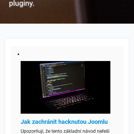
pluginy.
Jak zachránit hacknutou Joomlu
Upozorňuji, že tento základní návod neřeší