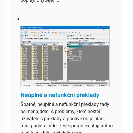
popisy. Chybějící...
Neúplné a nefunkční překlady
Špatné, neúplné a nefunkční překlady tady
asi nenajdete. A problémy, které někteří
uživatelé s překlady a poctivě mi je hlásí,
mají příčinu jinde. Ještě pořád existují autoři
rozšíření, kteří z nějakého (mě