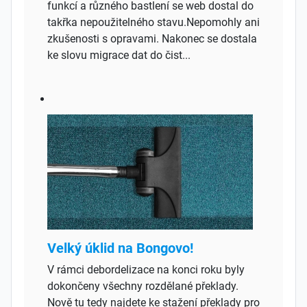
funkcí a různého bastlení se web dostal do
takřka nepoužitelného stavu.Nepomohly ani
zkušenosti s opravami. Nakonec se dostala
ke slovu migrace dat do čist...
Velký úklid na Bongovo!
V rámci debordelizace na konci roku byly
dokončeny všechny rozdělané překlady.
Nově tu tedy najdete ke stažení překlady pro