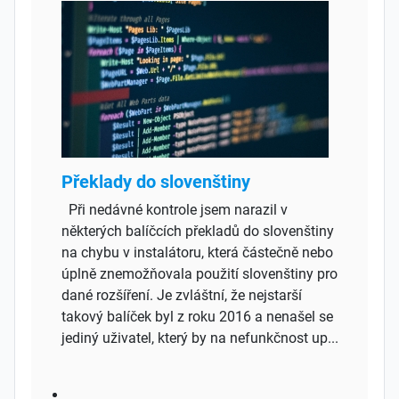
Překlady do slovenštiny
Při nedávné kontrole jsem narazil v
některých balíčcích překladů do slovenštiny
na chybu v instalátoru, která částečně nebo
úplně znemožňovala použití slovenštiny pro
dané rozšíření. Je zvláštní, že nejstarší
takový balíček byl z roku 2016 a nenašel se
jediný uživatel, který by na nefunkčnost up...