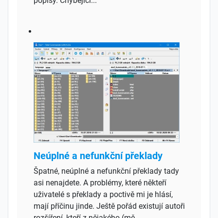
popisy. Chybějící...
Neúplné a nefunkční překlady
Špatné, neúplné a nefunkční překlady tady
asi nenajdete. A problémy, které někteří
uživatelé s překlady a poctivě mi je hlásí,
mají příčinu jinde. Ještě pořád existují autoři
rozšíření, kteří z nějakého (mě