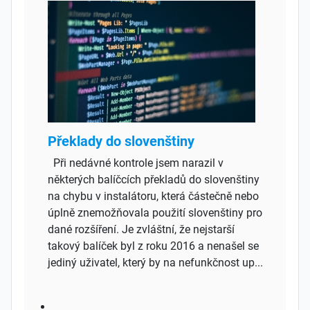
Překlady do slovenštiny
Při nedávné kontrole jsem narazil v
některých balíčcích překladů do slovenštiny
na chybu v instalátoru, která částečně nebo
úplně znemožňovala použití slovenštiny pro
dané rozšíření. Je zvláštní, že nejstarší
takový balíček byl z roku 2016 a nenašel se
jediný uživatel, který by na nefunkčnost up...