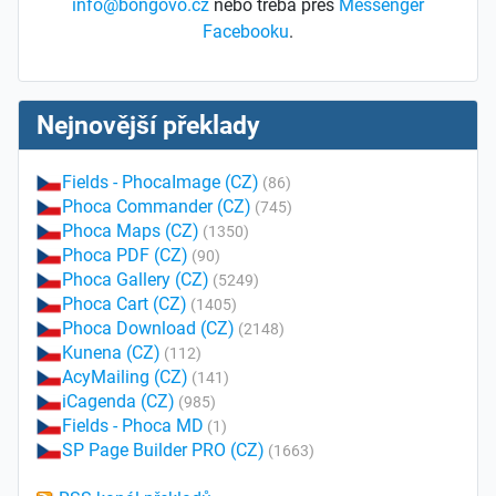
info@bongovo.cz
nebo třeba přes
Messenger
Facebooku
.
Nejnovější překlady
Fields - PhocaImage (CZ)
(86)
Phoca Commander (CZ)
(745)
Phoca Maps (CZ)
(1350)
Phoca PDF (CZ)
(90)
Phoca Gallery (CZ)
(5249)
Phoca Cart (CZ)
(1405)
Phoca Download (CZ)
(2148)
Kunena (CZ)
(112)
AcyMailing (CZ)
(141)
iCagenda (CZ)
(985)
Fields - Phoca MD
(1)
SP Page Builder PRO (CZ)
(1663)