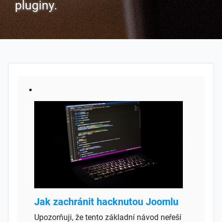
pluginy.
Jak zachránit hacknutou Joomlu
Upozorňuji, že tento základní návod neřeší