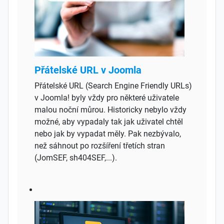
Přátelské URL v Joomla
Přátelské URL (Search Engine Friendly URLs)
v Joomla! byly vždy pro některé uživatele
malou noční můrou. Historicky nebylo vždy
možné, aby vypadaly tak jak uživatel chtěl
nebo jak by vypadat měly. Pak nezbývalo,
než sáhnout po rozšíření třetích stran
(JomSEF, sh404SEF,...).