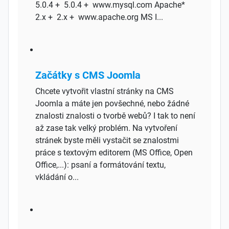
5.0.4 + 5.0.4 + www.mysql.com Apache*
2.x + 2.x + www.apache.org MS I...
Začátky s CMS Joomla
Chcete vytvořit vlastní stránky na CMS
Joomla a máte jen povšechné, nebo žádné
znalosti znalosti o tvorbě webů? I tak to není
až zase tak velký problém. Na vytvoření
stránek byste měli vystačit se znalostmi
práce s textovým editorem (MS Office, Open
Office,...): psaní a formátování textu,
vkládání o...