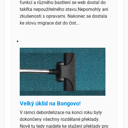
funkcí a různého bastlení se web dostal do
takřka nepoužitelného stavu.Nepomohly ani
zkušenosti s opravami. Nakonec se dostala
ke slovu migrace dat do čist...
Velký úklid na Bongovo!
V rámci debordelizace na konci roku byly
dokončeny všechny rozdělané překlady.
Nově tu tedy najdete ke stažení překlady pro