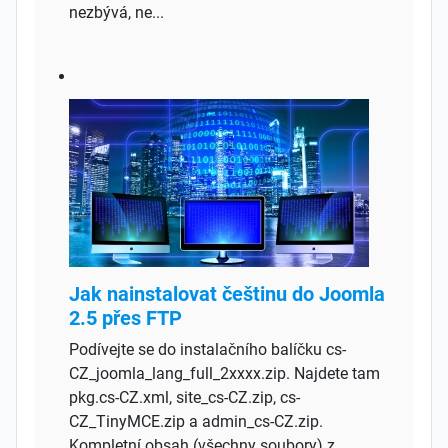
nezbývá, ne...
Jak nainstalovat češtinu do Joomla
2.5 přes FTP
Podívejte se do instalačního balíčku cs-
CZ_joomla_lang_full_2xxxx.zip. Najdete tam
pkg.cs-CZ.xml, site_cs-CZ.zip, cs-
CZ_TinyMCE.zip a admin_cs-CZ.zip.
Kompletní obsah (všechny soubory) z