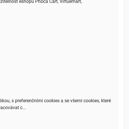
užitelnost eshopů Phoca Cart, Virtuemart,
tikou, s preferenčními cookies a se všemi cookies, které
acovávat c...