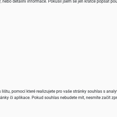
y, nebo detailní informace. Pokusil jsem se jen krátce popsat po
 lištu, pomocí které realizujete pro vaše stránky souhlas s analy
nky či aplikace. Pokud souhlas nebudete mít, nesmíte začít zpr