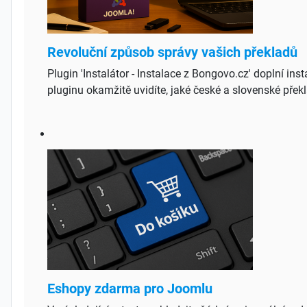
Revoluční způsob správy vašich překladů
Plugin 'Instalátor - Instalace z Bongovo.cz' doplní in
pluginu okamžitě uvidíte, jaké české a slovenské přek
Eshopy zdarma pro Joomlu