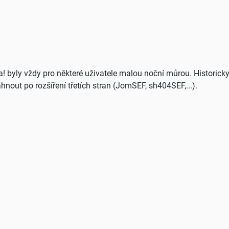
! byly vždy pro některé uživatele malou noční můrou. Historicky
nout po rozšíření třetích stran (JomSEF, sh404SEF,...).