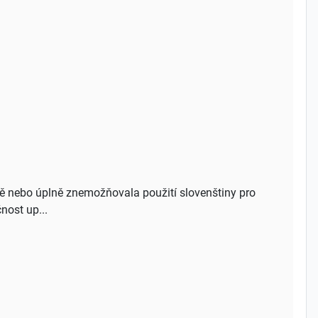
čně nebo úplně znemožňovala použití slovenštiny pro
nost up...