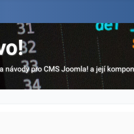
vo!
y a návody pro CMS Joomla! a její kompon