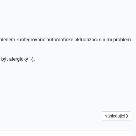
zhledem k integrované automatické aktualizaci s nimi problém
t alergický :-).
Další článek: Prv
Následující