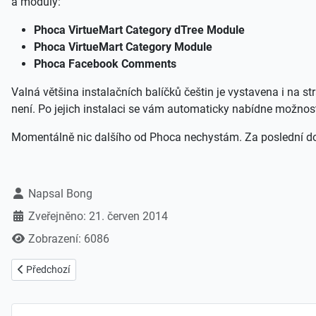
a moduly:
Phoca VirtueMart Category dTree Module
Phoca VirtueMart Category Module
Phoca Facebook Comments
Valná většina instalačních balíčků češtin je vystavena i na s
není. Po jejich instalaci se vám automaticky nabídne možnos
Momentálně nic dalšího od Phoca nechystám. Za poslední dobu
Základní údaje
Napsal
Bong
Zveřejněno: 21. červen 2014
Zobrazení: 6086
Předchozí článek: jDownloads pro Joomla 3x
Předchozí