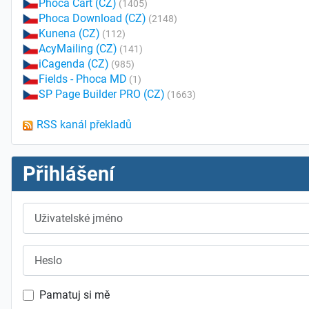
Phoca Cart (CZ)
(1405)
Phoca Download (CZ)
(2148)
Kunena (CZ)
(112)
AcyMailing (CZ)
(141)
iCagenda (CZ)
(985)
Fields - Phoca MD
(1)
SP Page Builder PRO (CZ)
(1663)
RSS kanál překladů
Přihlášení
Uživatelské jméno
Heslo
Pamatuj si mě