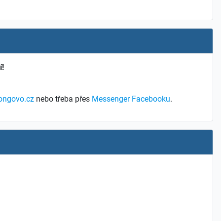
í!
ongovo.cz
nebo třeba přes
Messenger Facebooku
.