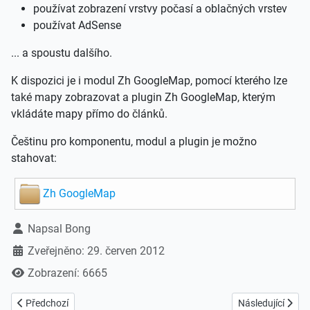
používat zobrazení vrstvy počasí a oblačných vrstev
používat AdSense
... a spoustu dalšího.
K dispozici je i modul Zh GoogleMap, pomocí kterého lze
také mapy zobrazovat a plugin Zh GoogleMap, kterým
vkládáte mapy přímo do článků.
Češtinu pro komponentu, modul a plugin je možno
stahovat:
Zh GoogleMap
Základní údaje
Napsal
Bong
Zveřejněno: 29. červen 2012
Zobrazení: 6665
Předchozí článek: Prázdninová várka překladů
Další článek: Češ
Předchozí
Následující