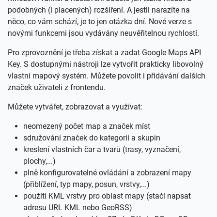
podobných (i placených) rozšíření. A jestli narazíte na
něco, co vám schází, je to jen otázka dní. Nové verze s
novými funkcemi jsou vydávány neuvěřitelnou rychlostí.
Pro zprovoznění je třeba získat a zadat Google Maps API
Key. S dostupnými nástroji lze vytvořit prakticky libovolný
vlastní mapový systém. Můžete povolit i přidávání dalších
značek uživateli z frontendu.
Můžete vytvářet, zobrazovat a využívat:
neomezený počet map a značek míst
sdružování značek do kategorií a skupin
kreslení vlastních čar a tvarů (trasy, vyznačení,
plochy,...)
plně konfigurovatelné ovládání a zobrazení mapy
(přiblížení, typ mapy, posun, vrstvy,...)
použití KML vrstvy pro oblast mapy (stačí napsat
adresu URL KML nebo GeoRSS)