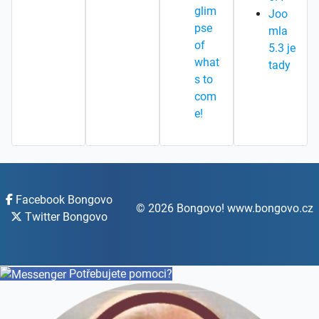
glim
Joo
pse
mla
of
5.3 je
what
tady
s to
com
e!
Facebook Bongovo
© 2026 Bongovo! www.bongovo.cz
Twitter Bongovo
Potřebujete pomoci?