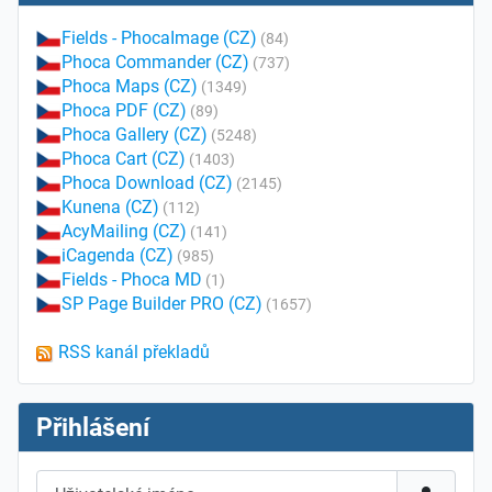
Fields - PhocaImage (CZ)
(84)
Phoca Commander (CZ)
(737)
Phoca Maps (CZ)
(1349)
Phoca PDF (CZ)
(89)
Phoca Gallery (CZ)
(5248)
Phoca Cart (CZ)
(1403)
Phoca Download (CZ)
(2145)
Kunena (CZ)
(112)
AcyMailing (CZ)
(141)
iCagenda (CZ)
(985)
Fields - Phoca MD
(1)
SP Page Builder PRO (CZ)
(1657)
RSS kanál překladů
Přihlášení
Uživatelské jméno