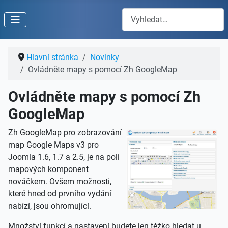
Hledat
Hlavní stránka
Novinky
Ovládněte mapy s pomocí Zh GoogleMap
Ovládněte mapy s pomocí Zh
GoogleMap
Zh GoogleMap pro zobrazování
map Google Maps v3 pro
Joomla 1.6, 1.7 a 2.5, je na poli
mapových komponent
nováčkem. Ovšem možnosti,
které hned od prvního vydání
nabízí, jsou ohromující.
Množství funkcí a nastavení budete jen těžko hledat u