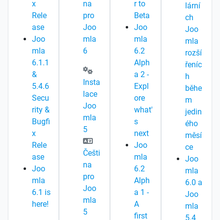
x
na
r to
lární
Rele
pro
Beta
ch
ase
Joo
Joo
Joo
Joo
mla
mla
mla
mla
6
6.2
rozší
6.1.1
Alph
řeníc
&
a 2 -
h
Insta
5.4.6
Expl
běhe
lace
Secu
ore
m
Joo
rity &
what'
jedin
mla
Bugfi
s
ého
5
x
next
měsí
Rele
Joo
ce
Češti
ase
mla
Joo
na
Joo
6.2
mla
pro
mla
Alph
6.0 a
Joo
6.1 is
a 1 -
Joo
mla
here!
A
mla
5
first
5.4