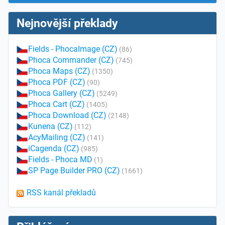
Nejnovější překlady
Fields - PhocaImage (CZ)
(86)
Phoca Commander (CZ)
(745)
Phoca Maps (CZ)
(1350)
Phoca PDF (CZ)
(90)
Phoca Gallery (CZ)
(5249)
Phoca Cart (CZ)
(1405)
Phoca Download (CZ)
(2148)
Kunena (CZ)
(112)
AcyMailing (CZ)
(141)
iCagenda (CZ)
(985)
Fields - Phoca MD
(1)
SP Page Builder PRO (CZ)
(1661)
RSS kanál překladů