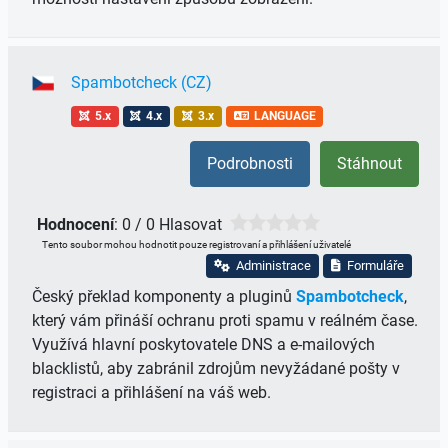
Spambotcheck (CZ)
5.x
4.x
3.x
LANGUAGE
Podrobnosti
Stáhnout
Hodnocení
: 0 / 0 Hlasovat
Tento soubor mohou hodnotit pouze registrovaní a přihlášení uživatelé
Administrace
Formuláře
Český překlad komponenty a pluginů
Spambotcheck
,
který vám přináší ochranu proti spamu v reálném čase.
Využívá hlavní poskytovatele DNS a e-mailových
blacklistů, aby zabránil zdrojům nevyžádané pošty v
registraci a přihlášení na váš web.