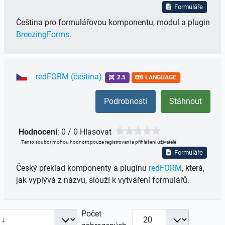
Formuláře
Čeština pro formulářovou komponentu, modul a plugin
BreezingForms
.
redFORM (čeština)
2.5
LANGUAGE
Podrobnosti
Stáhnout
Hodnocení
: 0 / 0 Hlasovat
Tento soubor mohou hodnotit pouze registrovaní a přihlášení uživatelé
Formuláře
Český překlad komponenty a pluginu
redFORM
, která,
jak vyplývá z názvu, slouží k vytváření formulářů.
Počet