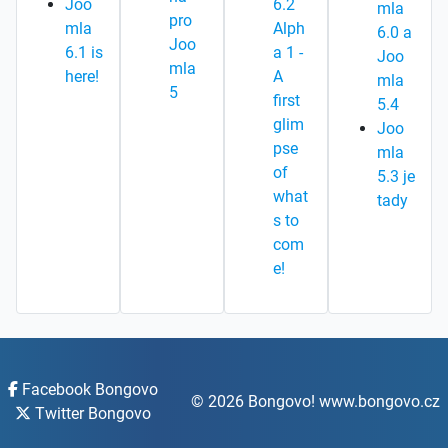
Joo
6.2
mla
pro
mla
Alph
6.0 a
Joo
6.1 is
a 1 -
Joo
mla
here!
A
mla
5
first
5.4
glim
Joo
pse
mla
of
5.3 je
what
tady
s to
com
e!
Facebook Bongovo
© 2026 Bongovo! www.bongovo.cz
Twitter Bongovo