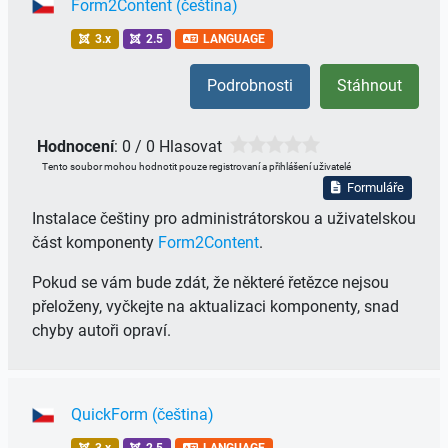
Form2Content (čeština)
3.x
2.5
LANGUAGE
Podrobnosti
Stáhnout
Hodnocení
: 0 / 0 Hlasovat
Tento soubor mohou hodnotit pouze registrovaní a přihlášení uživatelé
Formuláře
Instalace češtiny pro administrátorskou a uživatelskou
část komponenty
Form2Content
.
Pokud se vám bude zdát, že některé řetězce nejsou
přeloženy, vyčkejte na aktualizaci komponenty, snad
chyby autoři opraví.
QuickForm (čeština)
3.x
2.5
LANGUAGE