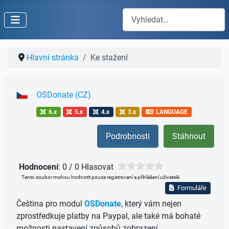
Hledat
Hlavní stránka
Ke stažení
OSDonate (CZ)
6.x
5.x
4.x
3.x
LANGUAGE
Podrobnosti
Stáhnout
Hodnocení
: 0 / 0 Hlasovat
Tento soubor mohou hodnotit pouze registrovaní a přihlášení uživatelé
Formuláře
Čeština pro modul
OSDonate
, který vám nejen
zprostředkuje platby na Paypal, ale také má bohaté
možnosti nastavení způsobů zobrazení.