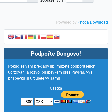
zobrazených
Powered by
Phoca Download
Podpořte Bongovo!
Pokud se vám překlady líbí můžete podpořit jejich
udržování a rozvoj příspěvkem přes PayPal. Výši
příspěvku si určujete vy sami!
Částka