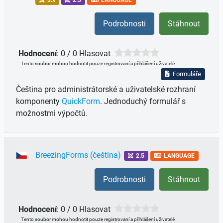
Podrobnosti
Stáhnout
Hodnocení
: 0 / 0 Hlasovat
Tento soubor mohou hodnotit pouze registrovaní a přihlášení uživatelé
Formuláře
Čeština pro administrátorské a uživatelské rozhraní
komponenty
QuickForm
. Jednoduchý formulář s
možnostmi výpočtů.
BreezingForms (čeština)
2.5
LANGUAGE
Podrobnosti
Stáhnout
Hodnocení
: 0 / 0 Hlasovat
Tento soubor mohou hodnotit pouze registrovaní a přihlášení uživatelé