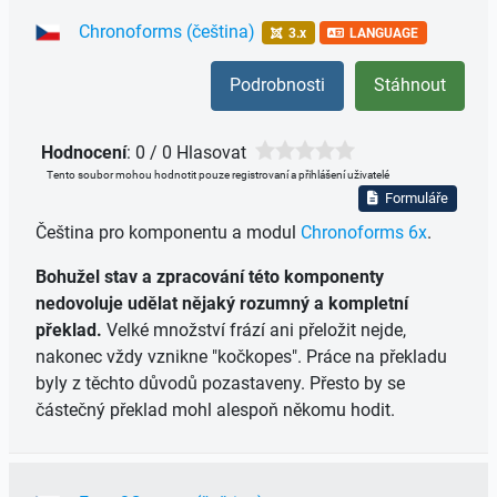
Chronoforms (čeština)
3.x
LANGUAGE
Podrobnosti
Stáhnout
Hodnocení
: 0 / 0 Hlasovat
Tento soubor mohou hodnotit pouze registrovaní a přihlášení uživatelé
Formuláře
Čeština pro komponentu a modul
Chronoforms 6x
.
Bohužel stav a zpracování této komponenty
nedovoluje udělat nějaký rozumný a kompletní
překlad.
Velké množství frází ani přeložit nejde,
nakonec vždy vznikne "kočkopes". Práce na překladu
byly z těchto důvodů pozastaveny. Přesto by se
částečný překlad mohl alespoň někomu hodit.