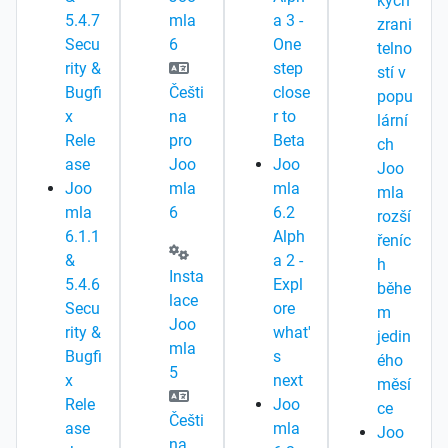
kých
5.4.7
mla
a 3 -
zrani
Secu
6
One
telno
rity &
step
stí v
Bugfi
Češti
close
popu
x
na
r to
lární
Rele
pro
Beta
ch
ase
Joo
Joo
Joo
Joo
mla
mla
mla
mla
6
6.2
rozší
6.1.1
Alph
řeníc
&
a 2 -
h
Insta
5.4.6
Expl
běhe
lace
Secu
ore
m
Joo
rity &
what'
jedin
mla
Bugfi
s
ého
5
x
next
měsí
Rele
Joo
ce
Češti
ase
mla
Joo
na