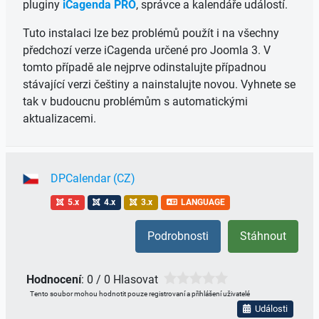
pluginy
iCagenda PRO
, správce a kalendáře událostí.
Tuto instalaci lze bez problémů použít i na všechny
předchozí verze iCagenda určené pro Joomla 3. V
tomto případě ale nejprve odinstalujte případnou
stávající verzi češtiny a nainstalujte novou. Vyhnete se
tak v budoucnu problémům s automatickými
aktualizacemi.
DPCalendar (CZ)
5.x
4.x
3.x
LANGUAGE
Podrobnosti
Stáhnout
Hodnocení
: 0 / 0 Hlasovat
Tento soubor mohou hodnotit pouze registrovaní a přihlášení uživatelé
Události