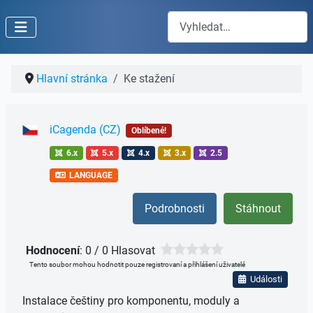
Hledat
Hlavní stránka
Ke stažení
iCagenda (CZ)
Oblíbené!
6.x
5.x
4.x
3.x
2.5
LANGUAGE
Podrobnosti
Stáhnout
Hodnocení
: 0 / 0 Hlasovat
Tento soubor mohou hodnotit pouze registrovaní a přihlášení uživatelé
Události
Instalace češtiny pro komponentu, moduly a