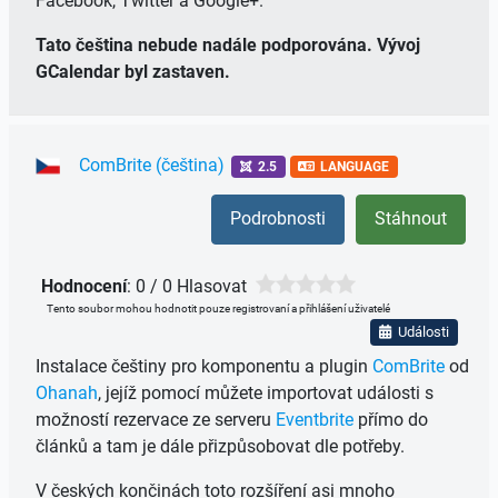
Facebook, Twitter a Google+.
Tato čeština nebude nadále podporována. Vývoj
GCalendar byl zastaven.
ComBrite (čeština)
2.5
LANGUAGE
Podrobnosti
Stáhnout
Hodnocení
: 0 / 0 Hlasovat
Tento soubor mohou hodnotit pouze registrovaní a přihlášení uživatelé
Události
Instalace češtiny pro komponentu a plugin
ComBrite
od
Ohanah
, jejíž pomocí můžete importovat události s
možností rezervace ze serveru
Eventbrite
přímo do
článků a tam je dále přizpůsobovat dle potřeby.
V českých končinách toto rozšíření asi mnoho