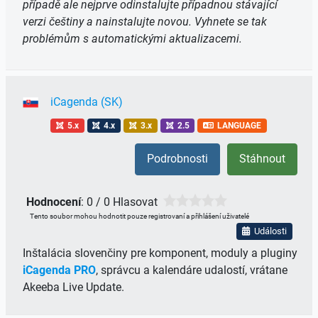
případě ale nejprve odinstalujte případnou stávající
verzi češtiny a nainstalujte novou. Vyhnete se tak
problémům s automatickými aktualizacemi.
iCagenda (SK)
5.x
4.x
3.x
2.5
LANGUAGE
Podrobnosti
Stáhnout
Hodnocení
: 0 / 0 Hlasovat
Tento soubor mohou hodnotit pouze registrovaní a přihlášení uživatelé
Události
Inštalácia slovenčiny pre komponent, moduly a pluginy
iCagenda PRO
, správcu a kalendáre udalostí, vrátane
Akeeba Live Update.