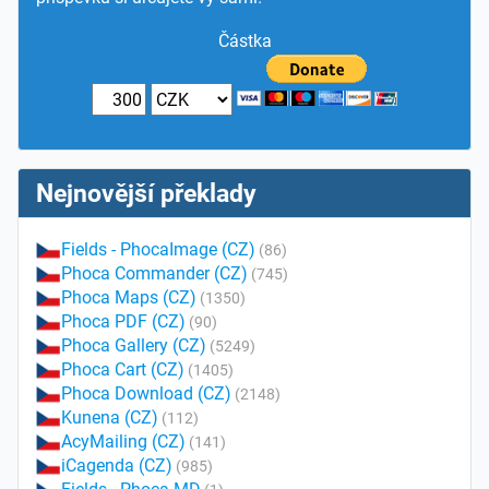
Částka
Nejnovější překlady
Fields - PhocaImage (CZ)
(86)
Phoca Commander (CZ)
(745)
Phoca Maps (CZ)
(1350)
Phoca PDF (CZ)
(90)
Phoca Gallery (CZ)
(5249)
Phoca Cart (CZ)
(1405)
Phoca Download (CZ)
(2148)
Kunena (CZ)
(112)
AcyMailing (CZ)
(141)
iCagenda (CZ)
(985)