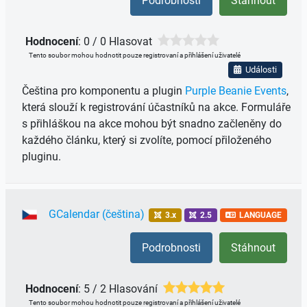
Podrobnosti
Stáhnout
Hodnocení
: 0 / 0 Hlasovat
Tento soubor mohou hodnotit pouze registrovaní a přihlášení uživatelé
Události
Čeština pro komponentu a plugin
Purple Beanie Events
,
která slouží k registrování účastníků na akce. Formuláře
s přihláškou na akce mohou být snadno začleněny do
každého článku, který si zvolíte, pomocí přiloženého
pluginu.
GCalendar (čeština)
3.x
2.5
LANGUAGE
Podrobnosti
Stáhnout
Hodnocení
: 5 / 2 Hlasování
Tento soubor mohou hodnotit pouze registrovaní a přihlášení uživatelé