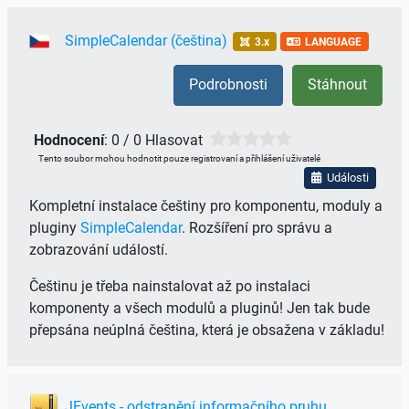
SimpleCalendar (čeština)
3.x
LANGUAGE
Podrobnosti
Stáhnout
Hodnocení
: 0 / 0 Hlasovat
Tento soubor mohou hodnotit pouze registrovaní a přihlášení uživatelé
Události
Kompletní instalace češtiny pro komponentu, moduly a
pluginy
SimpleCalendar
. Rozšíření pro správu a
zobrazování událostí.
Češtinu je třeba nainstalovat až po instalaci
komponenty a všech modulů a pluginů! Jen tak bude
přepsána neúplná čeština, která je obsažena v základu!
JEvents - odstranění informačního pruhu