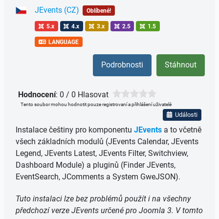
JEvents (CZ)
Oblíbené!
5.x
4.x
3.x
2.5
1.5
LANGUAGE
Podrobnosti
Stáhnout
Hodnocení
: 0 / 0 Hlasovat
Tento soubor mohou hodnotit pouze registrovaní a přihlášení uživatelé
Události
Instalace češtiny pro komponentu
JEvents
a to včetně
všech základních modulů (JEvents Calendar, JEvents
Legend, JEvents Latest, JEvents Filter, Switchview,
Dashboard Module) a pluginů (Finder JEvents,
EventSearch, JComments a System GweJSON).
Tuto instalaci lze bez problémů použít i na všechny
předchozí verze JEvents určené pro Joomla 3. V tomto