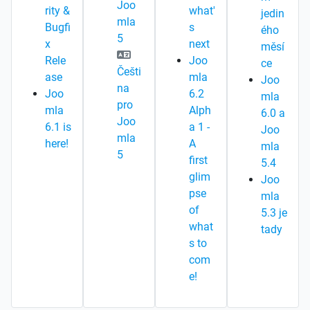
Joo
rity &
what'
jedin
mla
Bugfi
s
ého
5
x
next
měsí
Rele
Joo
ce
Češti
ase
mla
Joo
na
Joo
6.2
mla
pro
mla
Alph
6.0 a
Joo
6.1 is
a 1 -
Joo
mla
here!
A
mla
5
first
5.4
glim
Joo
pse
mla
of
5.3 je
what
tady
s to
com
e!