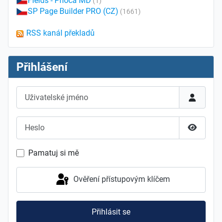
Fields - Phoca MD
(1)
SP Page Builder PRO (CZ)
(1661)
RSS kanál překladů
Přihlášení
Uživatelské jméno
Heslo
Zobrazit
Pamatuj si mě
Ověření přístupovým klíčem
Přihlásit se