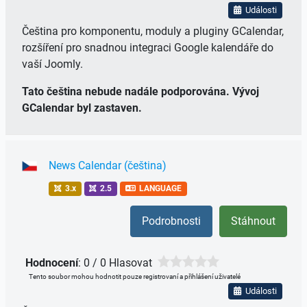
Události
Čeština pro komponentu, moduly a pluginy GCalendar,
rozšíření pro snadnou integraci Google kalendáře do
vaší Joomly.
Tato čeština nebude nadále podporována. Vývoj
GCalendar byl zastaven.
News Calendar (čeština)
3.x
2.5
LANGUAGE
Podrobnosti
Stáhnout
Hodnocení
: 0 / 0 Hlasovat
Tento soubor mohou hodnotit pouze registrovaní a přihlášení uživatelé
Události