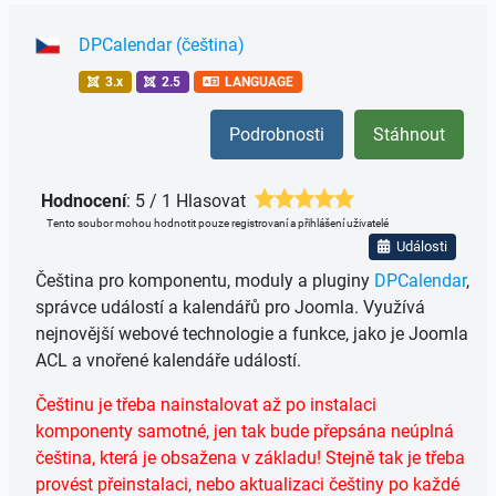
DPCalendar (čeština)
3.x
2.5
LANGUAGE
Podrobnosti
Stáhnout
Hodnocení
: 5 / 1 Hlasovat
Tento soubor mohou hodnotit pouze registrovaní a přihlášení uživatelé
Události
Čeština pro komponentu, moduly a pluginy
DPCalendar
,
správce událostí a kalendářů pro Joomla. Využívá
nejnovější webové technologie a funkce, jako je Joomla
ACL a vnořené kalendáře událostí.
Češtinu je třeba nainstalovat až po instalaci
komponenty samotné, jen tak bude přepsána neúplná
čeština, která je obsažena v základu! Stejně tak je třeba
provést přeinstalaci, nebo aktualizaci češtiny po každé