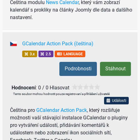
Čeština modulu
News Calendar
, který vám zobrazí
kalendář s prokliky na články Joomly dle data a dalšího
nastavení.
GCalendar Action Pack (čeština)
3.x
2.5
LANGUAGE
Podrobnosti
Stáhnout
Hodnocení
: 0 / 0 Hlasovat
Tento soubor mohou hodnotit pouze registrovaní a přihlášení uživatelé
Události
Čeština pro
GCalendar Action Pack
, který rozšiřuje
možnosti vaší stávající instalace GCalendar o pluginy
pro vytváření událostí, přidávání komentářů k
událostem nebo zobrazení ikon sociálních sítí,