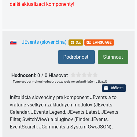
další aktualizaci komponenty!
JEvents (slovenčina)
3.x
LANGUAGE
Podrobnosti
Stáhnout
Hodnocení
: 0 / 0 Hlasovat
Tento soubor mohou hodnotit pouze registrovaní a přihlášení uživatelé
Události
Inštalácia slovenčiny pre komponent JEvents a to
vrátane všetkých základných modulov (JEvents
Calendar, JEvents Legend, JEvents Latest, JEvents
Filter, SwitchView) a pluginov (Finder JEvents,
EventSearch, JComments a System GweJSON).