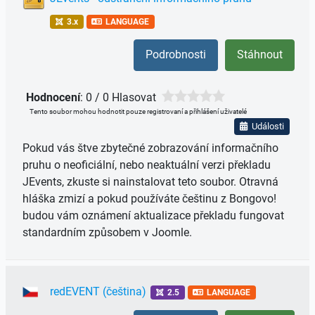
3.x
LANGUAGE
Podrobnosti
Stáhnout
Hodnocení
: 0 / 0 Hlasovat
Tento soubor mohou hodnotit pouze registrovaní a přihlášení uživatelé
Události
Pokud vás štve zbytečné zobrazování informačního
pruhu o neoficiální, nebo neaktuální verzi překladu
JEvents, zkuste si nainstalovat teto soubor. Otravná
hláška zmizí a pokud používáte češtinu z Bongovo!
budou vám oznámení aktualizace překladu fungovat
standardním způsobem v Joomle.
redEVENT (čeština)
2.5
LANGUAGE