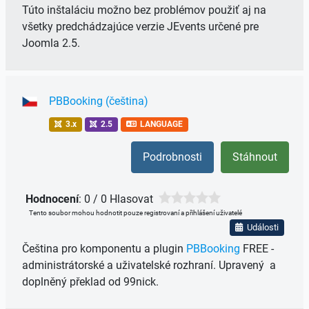
Túto
inštaláciu
možno bez problémov
použiť
aj na
všetky predchádzajúce verzie
JEvents
určené pre
Joomla 2.5
.
PBBooking (čeština)
3.x
2.5
LANGUAGE
Podrobnosti
Stáhnout
Hodnocení
: 0 / 0 Hlasovat
Tento soubor mohou hodnotit pouze registrovaní a přihlášení uživatelé
Události
Čeština pro komponentu a plugin
PBBooking
FREE -
administrátorské a uživatelské rozhraní. Upravený a
doplněný překlad od 99nick.