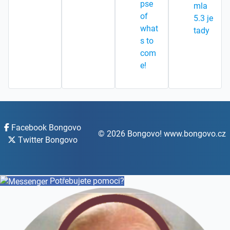
pse
mla
of
5.3 je
what
tady
s to
com
e!
Facebook Bongovo
© 2026 Bongovo! www.bongovo.cz
Twitter Bongovo
Potřebujete pomoci?