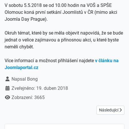
V sobotu 5.5.2018 se od 10.00 hodin na VOŠ a SPŠE
Olomouc koná první setkání Joomlistů v ČR (mimo akci
Joomla Day Prague).
Okruh témat, které by se měla objevit napovídá, že se bude
jednat o velice zajímavou a přínosnou akci, u které byste
neměli chybět.
Více informací a možnost přihlášení najdete
v článku na
Joomlaportal.cz
Základní údaje
Napsal
Bong
Zveřejněno: 19. duben 2018
Zobrazení: 3665
Další článek: No
Následující