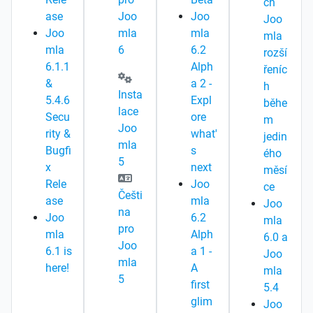
ch
ase
Joo
Joo
Joo
Joo
mla
mla
mla
mla
6
6.2
rozší
6.1.1
Alph
řeníc
&
a 2 -
h
Insta
5.4.6
Expl
běhe
lace
Secu
ore
m
Joo
rity &
what'
jedin
mla
Bugfi
s
ého
5
x
next
měsí
Rele
Joo
ce
Češti
ase
mla
Joo
na
Joo
6.2
mla
pro
mla
Alph
6.0 a
Joo
6.1 is
a 1 -
Joo
mla
here!
A
mla
5
first
5.4
glim
Joo