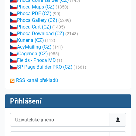
Phoca Commander (CZ)
(745)
Phoca Maps (CZ)
(1350)
Phoca PDF (CZ)
(90)
Phoca Gallery (CZ)
(5249)
Phoca Cart (CZ)
(1405)
Phoca Download (CZ)
(2148)
Kunena (CZ)
(112)
AcyMailing (CZ)
(141)
iCagenda (CZ)
(985)
Fields - Phoca MD
(1)
SP Page Builder PRO (CZ)
(1661)
RSS kanál překladů
Přihlášení
Uživatelské jméno
Heslo