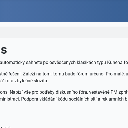
ns
i, automaticky sáhnete po osvědčených klasikách typu Kunena f
stné řešení. Záleží na tom, komu bude fórum určeno. Pro malé, 
" fóra zbytečně složitá.
sions. Nabízí vše pro potřeby diskusního fóra, vestavěné PM zprá
inistraci. Podpora vkládání kódu sociálních sítí a reklamních b