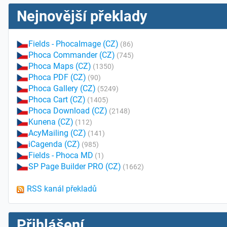
Nejnovější překlady
Fields - PhocaImage (CZ)
(86)
Phoca Commander (CZ)
(745)
Phoca Maps (CZ)
(1350)
Phoca PDF (CZ)
(90)
Phoca Gallery (CZ)
(5249)
Phoca Cart (CZ)
(1405)
Phoca Download (CZ)
(2148)
Kunena (CZ)
(112)
AcyMailing (CZ)
(141)
iCagenda (CZ)
(985)
Fields - Phoca MD
(1)
SP Page Builder PRO (CZ)
(1662)
RSS kanál překladů
Přihlášení