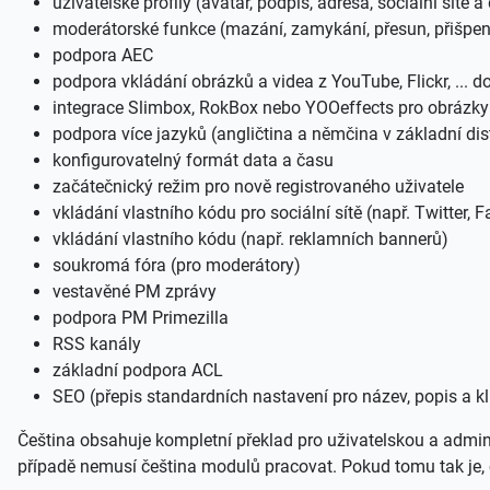
uživatelské profily (avatar, podpis, adresa, sociální sítě a 
moderátorské funkce (mazání, zamykání, přesun, přišpen
podpora AEC
podpora vkládání obrázků a videa z YouTube, Flickr, ... d
integrace Slimbox, RokBox nebo YOOeffects pro obrázky
podpora více jazyků (angličtina a němčina v základní dist
konfigurovatelný formát data a času
začátečnický režim pro nově registrovaného uživatele
vkládání vlastního kódu pro sociální sítě (např. Twitter, F
vkládání vlastního kódu (např. reklamních bannerů)
soukromá fóra (pro moderátory)
vestavěné PM zprávy
podpora PM Primezilla
RSS kanály
základní podpora ACL
SEO (přepis standardních nastavení pro název, popis a kl
Čeština obsahuje kompletní překlad pro uživatelskou a admi
případě nemusí čeština modulů pracovat. Pokud tomu tak je, č