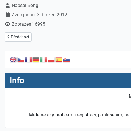
Základní údaje
Napsal
Bong
Zveřejněno: 3. březen 2012
Zobrazení: 6995
Předchozí článek: Komentáře sliComments česky
Předchozí
Info
M
Máte nějaký problém s registrací, přihlášením, 