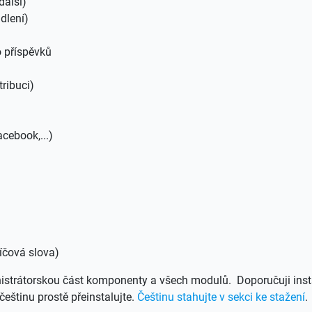
další)
dlení)
o příspěvků
ribuci)
acebook,...)
íčová slova)
nistrátorskou část komponenty a všech modulů. Doporučuji ins
eštinu prostě přeinstalujte.
Češtinu stahujte v sekci ke stažení
.