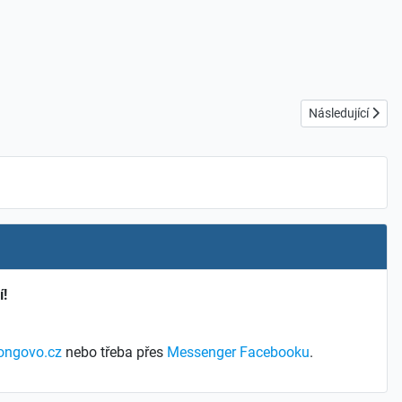
Další článek: Če
Následující
í!
ongovo.cz
nebo třeba přes
Messenger Facebooku
.