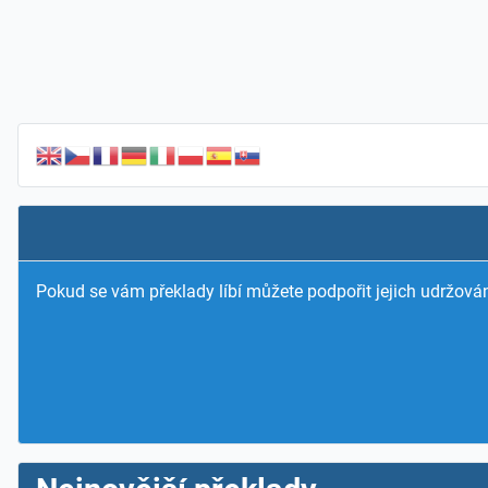
Pokud se vám překlady líbí můžete podpořit jejich udržován