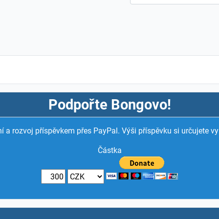
Podpořte Bongovo!
í a rozvoj příspěvkem přes PayPal. Výši příspěvku si určujete vy
Částka