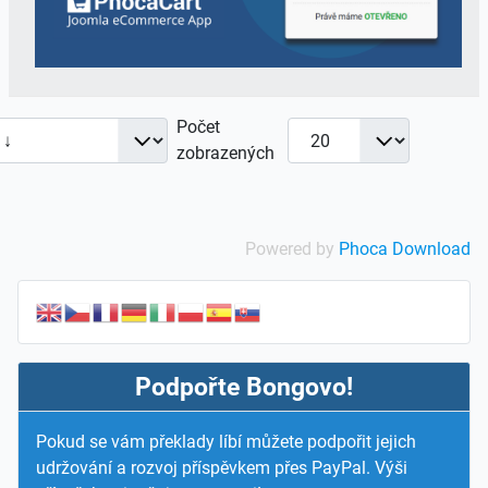
Počet
zobrazených
Powered by
Phoca Download
Podpořte Bongovo!
Pokud se vám překlady líbí můžete podpořit jejich
udržování a rozvoj příspěvkem přes PayPal. Výši