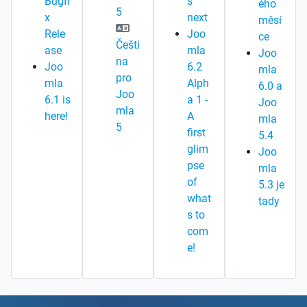
Bugfi
s
ého
5
x
next
měsí
Rele
Joo
ce
Češti
ase
mla
Joo
na
Joo
6.2
mla
pro
mla
Alph
6.0 a
Joo
6.1 is
a 1 -
Joo
mla
here!
A
mla
5
first
5.4
glim
Joo
pse
mla
of
5.3 je
what
tady
s to
com
e!