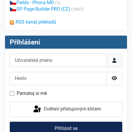
Fields - Phoca MD
(1)
SP Page Builder PRO (CZ)
(1661)
RSS kanál překladů
Přihlášení
Uživatelské jméno
Heslo
Zobrazit
Pamatuj si mě
Ověření přístupovým klíčem
Přihlásit se