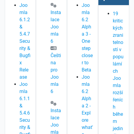
Joo
Joo
mla
Insta
mla
19
6.1.2
lace
6.2
kritic
&
Joo
Alph
kých
5.4.7
mla
a 3 -
zrani
Secu
6
One
telno
rity &
step
stí v
Bugfi
Češti
close
popu
x
na
r to
lární
Rele
pro
Beta
ch
ase
Joo
Joo
Joo
Joo
mla
mla
mla
mla
6
6.2
rozší
6.1.1
Alph
řeníc
&
a 2 -
h
Insta
5.4.6
Expl
běhe
lace
Secu
ore
m
Joo
rity &
what'
jedin
mla