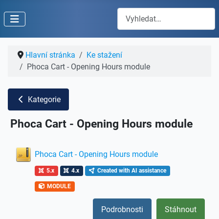
Hledat
Hlavní stránka
Ke stažení
Phoca Cart - Opening Hours module
Kategorie
Phoca Cart - Opening Hours module
Phoca Cart - Opening Hours module
5.x
4.x
Created with AI assistance
MODULE
Podrobnosti
Stáhnout