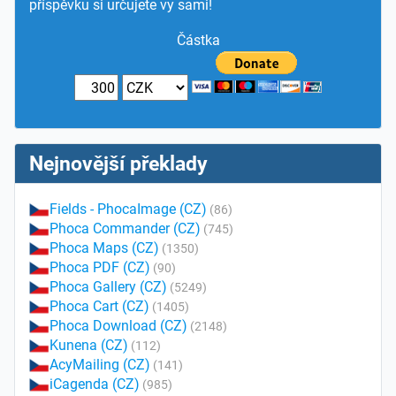
příspěvku si určujete vy sami!
Částka
Nejnovější překlady
Fields - PhocaImage (CZ)
(86)
Phoca Commander (CZ)
(745)
Phoca Maps (CZ)
(1350)
Phoca PDF (CZ)
(90)
Phoca Gallery (CZ)
(5249)
Phoca Cart (CZ)
(1405)
Phoca Download (CZ)
(2148)
Kunena (CZ)
(112)
AcyMailing (CZ)
(141)
iCagenda (CZ)
(985)