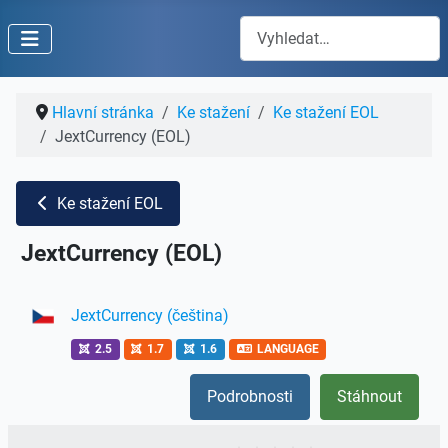
Hledat
Hlavní stránka
Ke stažení
Ke stažení EOL
JextCurrency (EOL)
Ke stažení EOL
JextCurrency (EOL)
JextCurrency (čeština)
2.5
1.7
1.6
LANGUAGE
Podrobnosti
Stáhnout