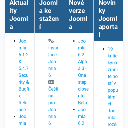
Aktual
Jooml
Nové
Novin
ity
a ke
verze
ky
Jooml
stažen
Jooml
Jooml
a
í
a
aporta
l
Joo
Joo
mla
Insta
mla
19
6.1.2
lace
6.2
kritic
&
Joo
Alph
kých
5.4.7
mla
a 3 -
zrani
Secu
6
One
telno
rity &
step
stí v
Bugfi
Češti
close
popu
x
na
r to
lární
Rele
pro
Beta
ch
ase
Joo
Joo
Joo
Joo
mla
mla
mla
mla
6
6.2
rozší