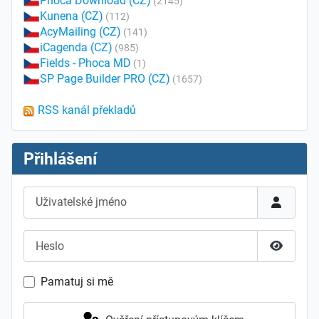
Phoca Download (CZ)
(2145)
Kunena (CZ)
(112)
AcyMailing (CZ)
(141)
iCagenda (CZ)
(985)
Fields - Phoca MD
(1)
SP Page Builder PRO (CZ)
(1657)
RSS kanál překladů
Přihlášení
Uživatelské jméno
Heslo
Zobrazit
Pamatuj si mě