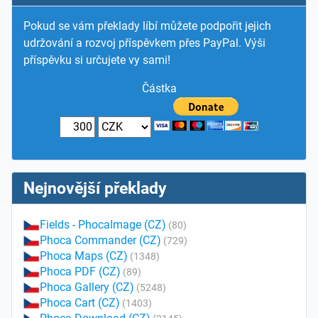
Pokud se vám překlady líbí můžete podpořit jejich
udržování a rozvoj příspěvkem přes PayPal. Výši
příspěvku si určujete vy sami!
Částka
Nejnovější překlady
Fields - PhocaImage (CZ)
(80)
Phoca Commander (CZ)
(729)
Phoca Maps (CZ)
(1348)
Phoca PDF (CZ)
(89)
Phoca Gallery (CZ)
(5248)
Phoca Cart (CZ)
(1403)