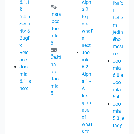
6.1.1
Alph
řeníc
&
a 2 -
h
Insta
5.4.6
Expl
běhe
lace
Secu
ore
m
Joo
rity &
what'
jedin
mla
Bugfi
s
ého
5
x
next
měsí
Rele
Joo
ce
Češti
ase
mla
Joo
na
Joo
6.2
mla
pro
mla
Alph
6.0 a
Joo
6.1 is
a 1 -
Joo
mla
here!
A
mla
5
first
5.4
glim
Joo
pse
mla
of
5.3 je
what
tady
s to