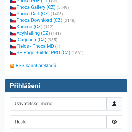
Phoca PDF (CZ)
(90)
Phoca Gallery (CZ)
(5249)
Phoca Cart (CZ)
(1405)
Phoca Download (CZ)
(2148)
Kunena (CZ)
(112)
AcyMailing (CZ)
(141)
iCagenda (CZ)
(985)
Fields - Phoca MD
(1)
SP Page Builder PRO (CZ)
(1661)
RSS kanál překladů
Přihlášení
Uživatelské jméno
Heslo
Zobrazit