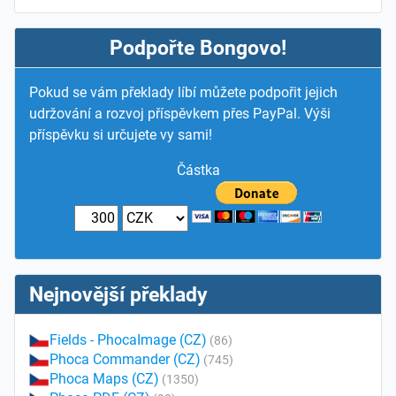
Podpořte Bongovo!
Pokud se vám překlady líbí můžete podpořit jejich
udržování a rozvoj příspěvkem přes PayPal. Výši
příspěvku si určujete vy sami!
Částka
Nejnovější překlady
Fields - PhocaImage (CZ)
(86)
Phoca Commander (CZ)
(745)
Phoca Maps (CZ)
(1350)