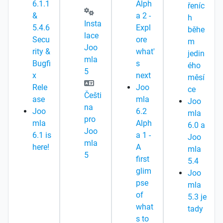
6.1.1
Alph
řeníc
&
a 2 -
h
Insta
5.4.6
Expl
běhe
lace
Secu
ore
m
Joo
rity &
what'
jedin
mla
Bugfi
s
ého
5
x
next
měsí
Rele
Joo
ce
Češti
ase
mla
Joo
na
Joo
6.2
mla
pro
mla
Alph
6.0 a
Joo
6.1 is
a 1 -
Joo
mla
here!
A
mla
5
first
5.4
glim
Joo
pse
mla
of
5.3 je
what
tady
s to