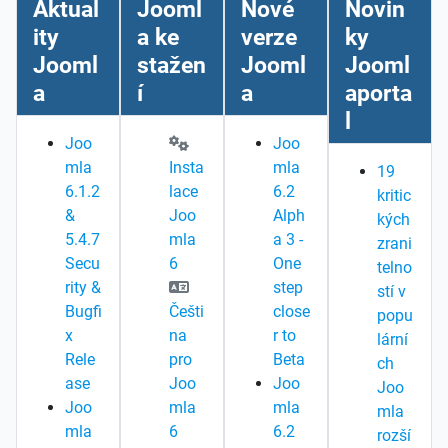
Aktual
Jooml
Nové
Novin
ity
a ke
verze
ky
Jooml
stažen
Jooml
Jooml
a
í
a
aporta
l
Joo
Joo
mla
Insta
mla
19
6.1.2
lace
6.2
kritic
&
Joo
Alph
kých
5.4.7
mla
a 3 -
zrani
Secu
6
One
telno
rity &
step
stí v
Bugfi
Češti
close
popu
x
na
r to
lární
Rele
pro
Beta
ch
ase
Joo
Joo
Joo
Joo
mla
mla
mla
mla
6
6.2
rozší