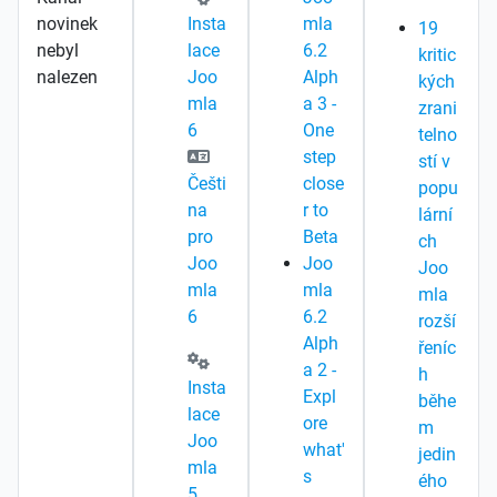
novinek
Insta
mla
19
nebyl
lace
6.2
kritic
nalezen
Joo
Alph
kých
mla
a 3 -
zrani
6
One
telno
step
stí v
Češti
close
popu
na
r to
lární
pro
Beta
ch
Joo
Joo
Joo
mla
mla
mla
6
6.2
rozší
Alph
řeníc
a 2 -
h
Insta
Expl
běhe
lace
ore
m
Joo
what'
jedin
mla
s
ého
5