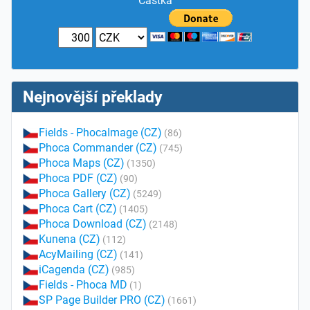
Částka
Nejnovější překlady
Fields - PhocaImage (CZ)
(86)
Phoca Commander (CZ)
(745)
Phoca Maps (CZ)
(1350)
Phoca PDF (CZ)
(90)
Phoca Gallery (CZ)
(5249)
Phoca Cart (CZ)
(1405)
Phoca Download (CZ)
(2148)
Kunena (CZ)
(112)
AcyMailing (CZ)
(141)
iCagenda (CZ)
(985)
Fields - Phoca MD
(1)
SP Page Builder PRO (CZ)
(1661)