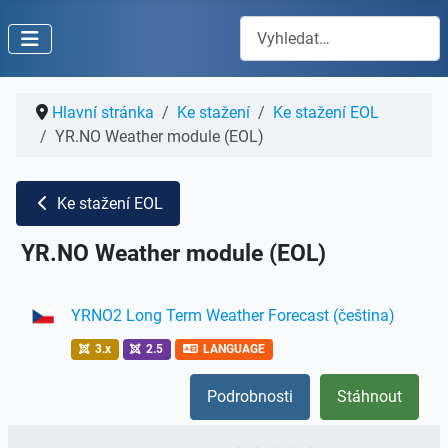
Hledat
Hlavní stránka
Ke stažení
Ke stažení EOL
YR.NO Weather module (EOL)
Ke stažení EOL
YR.NO Weather module (EOL)
YRNO2 Long Term Weather Forecast (čeština)
3.x
2.5
LANGUAGE
Podrobnosti
Stáhnout