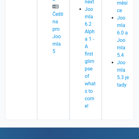
next
měsí
Joo
ce
Češti
mla
Joo
na
6.2
mla
pro
Alph
6.0 a
Joo
a 1 -
Joo
mla
A
mla
5
first
5.4
glim
Joo
pse
mla
of
5.3 je
what
tady
s to
com
e!