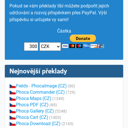
Pokud se vám překlady líbí můžete podpořit jejich
udržování a rozvoj příspěvkem přes PayPal. Výši
příspěvku si určujete vy sami!
Částka
Nejnovější překlady
Fields - PhocaImage (CZ)
(80)
Phoca Commander (CZ)
(729)
Phoca Maps (CZ)
(1349)
Phoca PDF (CZ)
(89)
Phoca Gallery (CZ)
(5248)
Phoca Cart (CZ)
(1403)
Phoca Download (CZ)
(2145)