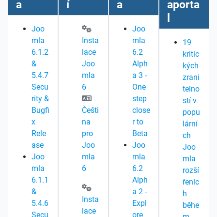
a
í
a
aporta
l
Joo
Joo
mla
Insta
mla
19
6.1.2
lace
6.2
kritic
&
Joo
Alph
kých
5.4.7
mla
a 3 -
zrani
Secu
6
One
telno
rity &
step
stí v
Bugfi
Češti
close
popu
x
na
r to
lární
Rele
pro
Beta
ch
ase
Joo
Joo
Joo
Joo
mla
mla
mla
mla
6
6.2
rozší
6.1.1
Alph
řeníc
&
a 2 -
h
Insta
5.4.6
Expl
běhe
lace
Secu
ore
m