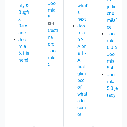
Joo
rity &
what'
jedin
mla
Bugfi
s
ého
5
x
next
měsí
Rele
Joo
ce
Češti
ase
mla
Joo
na
Joo
6.2
mla
pro
mla
Alph
6.0 a
Joo
6.1 is
a 1 -
Joo
mla
here!
A
mla
5
first
5.4
glim
Joo
pse
mla
of
5.3 je
what
tady
s to
com
e!