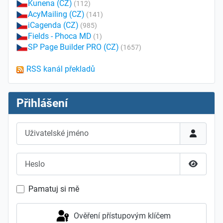
Kunena (CZ)
(112)
AcyMailing (CZ)
(141)
iCagenda (CZ)
(985)
Fields - Phoca MD
(1)
SP Page Builder PRO (CZ)
(1657)
RSS kanál překladů
Přihlášení
Uživatelské jméno
Heslo
Zobrazit
Pamatuj si mě
Ověření přístupovým klíčem