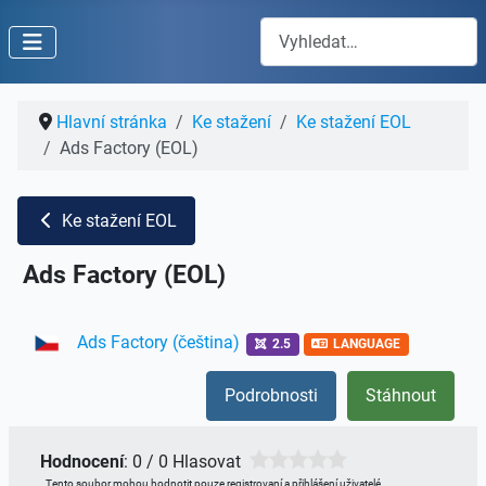
Hledat
Hlavní stránka
Ke stažení
Ke stažení EOL
Ads Factory (EOL)
Ke stažení EOL
Ads Factory (EOL)
Ads Factory (čeština)
2.5
LANGUAGE
Podrobnosti
Stáhnout
Hodnocení
: 0 / 0 Hlasovat
Tento soubor mohou hodnotit pouze registrovaní a přihlášení uživatelé