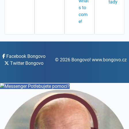
what
tady
s to
com
e!
Facebook Bongovo
© 2026 Bongovo! www.bongovo.cz
Twitter Bongovo
Potřebujete pomoci?