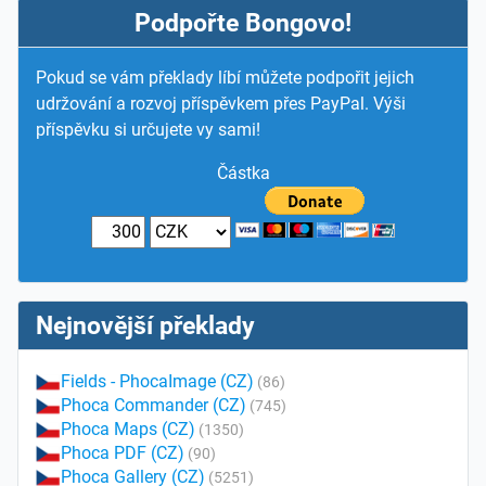
Podpořte Bongovo!
Pokud se vám překlady líbí můžete podpořit jejich
udržování a rozvoj příspěvkem přes PayPal. Výši
příspěvku si určujete vy sami!
Částka
Nejnovější překlady
Fields - PhocaImage (CZ)
(86)
Phoca Commander (CZ)
(745)
Phoca Maps (CZ)
(1350)
Phoca PDF (CZ)
(90)
Phoca Gallery (CZ)
(5251)