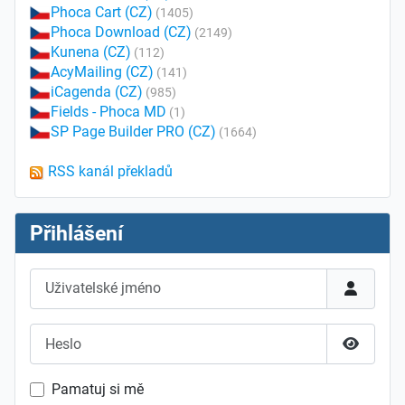
Phoca Cart (CZ)
(1405)
Phoca Download (CZ)
(2149)
Kunena (CZ)
(112)
AcyMailing (CZ)
(141)
iCagenda (CZ)
(985)
Fields - Phoca MD
(1)
SP Page Builder PRO (CZ)
(1664)
RSS kanál překladů
Přihlášení
Uživatelské jméno
Heslo
Zobrazit
Pamatuj si mě