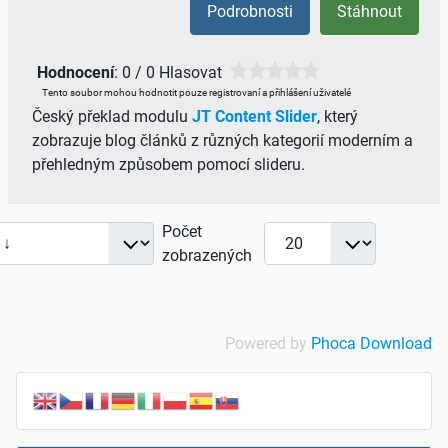
Podrobnosti
Stáhnout
Hodnocení
: 0 / 0 Hlasovat
Tento soubor mohou hodnotit pouze registrovaní a přihlášení uživatelé
Český překlad modulu
JT Content Slider
, který
zobrazuje blog článků z různých kategorií moderním a
přehledným způsobem pomocí slideru.
Počet
zobrazených
Powered by
Phoca Download