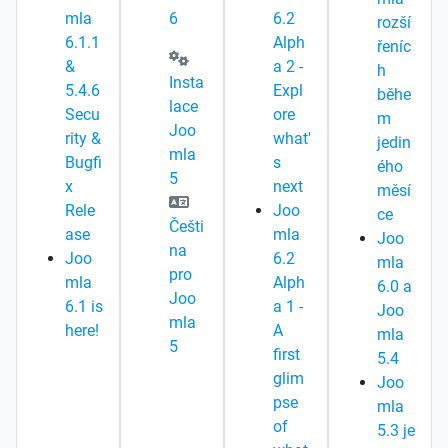
mla
6
6.2
rozší
6.1.1
Alph
řeníc
&
a 2 -
h
Insta
5.4.6
Expl
běhe
lace
Secu
ore
m
Joo
rity &
what'
jedin
mla
Bugfi
s
ého
5
x
next
měsí
Rele
Joo
ce
Češti
ase
mla
Joo
na
Joo
6.2
mla
pro
mla
Alph
6.0 a
Joo
6.1 is
a 1 -
Joo
mla
here!
A
mla
5
first
5.4
glim
Joo
pse
mla
of
5.3 je