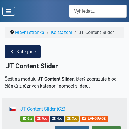
Hledat
Hlavní stránka
Ke stažení
JT Content Slider
Kategorie
JT Content Slider
Čeština modulu
JT Content Slider
, který zobrazuje blog
článků z různých kategorií pomocí slideru.
JT Content Slider (CZ)
6.x
5.x
4.x
3.x
LANGUAGE