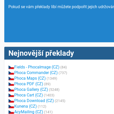
Pokud se vám překlady líbí můžete podpořit jejich udržován
Nejnovější překlady
Fields - PhocaImage (CZ)
(84)
Phoca Commander (CZ)
(737)
Phoca Maps (CZ)
(1349)
Phoca PDF (CZ)
(89)
Phoca Gallery (CZ)
(5248)
Phoca Cart (CZ)
(1403)
Phoca Download (CZ)
(2145)
Kunena (CZ)
(112)
AcyMailing (CZ)
(141)