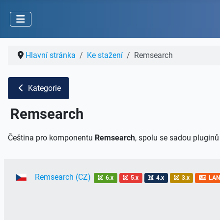
Hlavní stránka
Ke stažení
Remsearch
Kategorie
Remsearch
Čeština pro komponentu
Remsearch
, spolu se sadou plugin
Remsearch (CZ)
6.x
5.x
4.x
3.x
LA