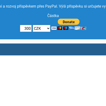
í a rozvoj příspěvkem přes PayPal. Výši příspěvku si určujete vy
Částka