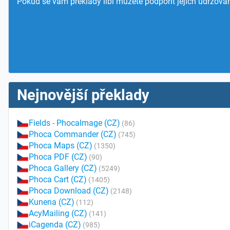
Pokud se vám překlady líbí můžete podpořit jejich udržován
Nejnovější překlady
Fields - PhocaImage (CZ)
(86)
Phoca Commander (CZ)
(745)
Phoca Maps (CZ)
(1350)
Phoca PDF (CZ)
(90)
Phoca Gallery (CZ)
(5249)
Phoca Cart (CZ)
(1405)
Phoca Download (CZ)
(2148)
Kunena (CZ)
(112)
AcyMailing (CZ)
(141)
iCagenda (CZ)
(985)