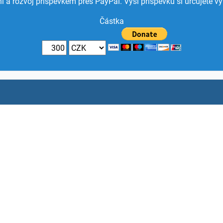
í a rozvoj příspěvkem přes PayPal. Výši příspěvku si určujete vy
Částka