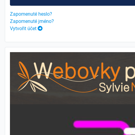
Zapomenuté heslo?
Zapomenuté jméno?
Vytvořit účet