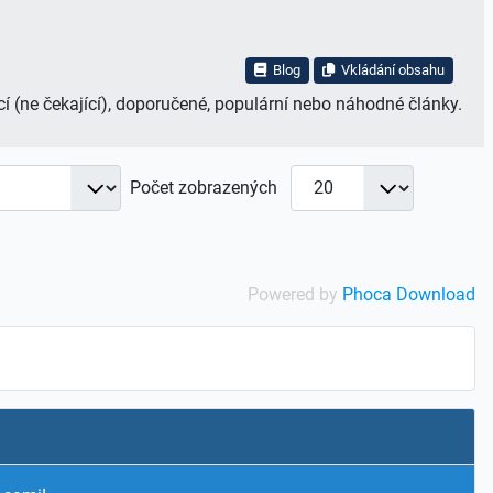
Blog
Vkládání obsahu
í (ne čekající), doporučené, populární nebo náhodné články.
Počet zobrazených
Powered by
Phoca Download