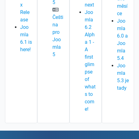
5
x
next
měsí
Rele
Joo
ce
Češti
ase
mla
Joo
na
Joo
6.2
mla
pro
mla
Alph
6.0 a
Joo
6.1 is
a 1 -
Joo
mla
here!
A
mla
5
first
5.4
glim
Joo
pse
mla
of
5.3 je
what
tady
s to
com
e!