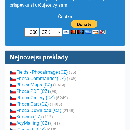
příspěvku si určujete vy sami!
Částka
Nejnovější překlady
Fields - PhocaImage (CZ)
(85)
Phoca Commander (CZ)
(745)
Phoca Maps (CZ)
(1349)
Phoca PDF (CZ)
(90)
Phoca Gallery (CZ)
(5249)
Phoca Cart (CZ)
(1405)
Phoca Download (CZ)
(2148)
Kunena (CZ)
(112)
AcyMailing (CZ)
(141)
iCagenda (CZ)
(985)