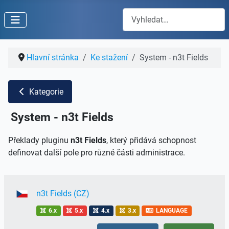
Hledat
Hlavní stránka
Ke stažení
System - n3t Fields
Kategorie
System - n3t Fields
Překlady pluginu
n3t Fields
, který přidává schopnost
definovat další pole pro různé části administrace.
n3t Fields (CZ)
6.x
5.x
4.x
3.x
LANGUAGE