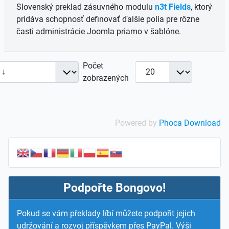
Slovenský preklad zásuvného modulu
n3t Fields
, k
torý
pridáva schopnosť definovať ďalšie polia pre rôzne
časti administrácie Joomla priamo v šablóne.
Počet
zobrazených
Powered by
Phoca Download
Podpořte Bongovo!
Pokud se vám překlady líbí můžete podpořit jejich
udržování a rozvoj příspěvkem přes PayPal. Výši