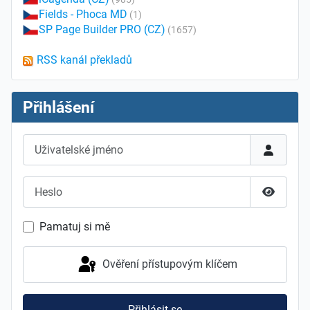
Fields - Phoca MD
(1)
SP Page Builder PRO (CZ)
(1657)
RSS kanál překladů
Přihlášení
Uživatelské jméno
Heslo
Zobrazit
Pamatuj si mě
Ověření přístupovým klíčem
Přihlásit se