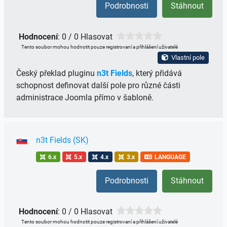
Podrobnosti
Stáhnout
Hodnocení
: 0 / 0 Hlasovat
Tento soubor mohou hodnotit pouze registrovaní a přihlášení uživatelé
Vlastní pole
Český překlad pluginu
n3t Fields
, který přidává
schopnost definovat další pole pro různé části
administrace Joomla přímo v šabloně.
n3t Fields (SK)
6.x
5.x
4.x
3.x
LANGUAGE
Podrobnosti
Stáhnout
Hodnocení
: 0 / 0 Hlasovat
Tento soubor mohou hodnotit pouze registrovaní a přihlášení uživatelé