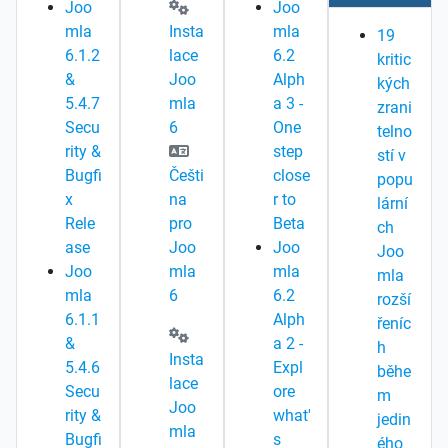
Joo
Joo
mla
Insta
mla
19
6.1.2
lace
6.2
kritic
&
Joo
Alph
kých
5.4.7
mla
a 3 -
zrani
Secu
6
One
telno
rity &
step
stí v
Bugfi
Češti
close
popu
x
na
r to
lární
Rele
pro
Beta
ch
ase
Joo
Joo
Joo
Joo
mla
mla
mla
mla
6
6.2
rozší
6.1.1
Alph
řeníc
&
a 2 -
h
Insta
5.4.6
Expl
běhe
lace
Secu
ore
m
Joo
rity &
what'
jedin
mla
Bugfi
s
ého