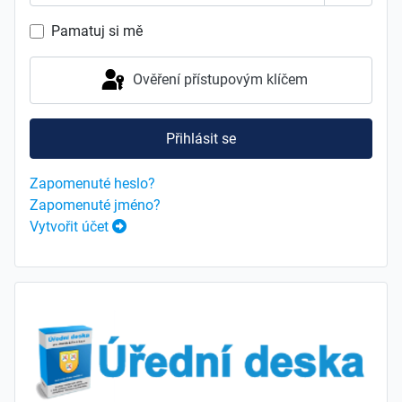
Zobrazit
Pamatuj si mě
Ověření přístupovým klíčem
Přihlásit se
Zapomenuté heslo?
Zapomenuté jméno?
Vytvořit účet