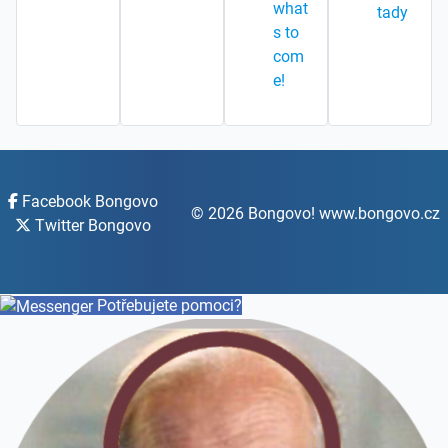
what
tady
s to
com
e!
Facebook Bongovo
© 2026 Bongovo! www.bongovo.cz
Twitter Bongovo
Potřebujete pomoci?