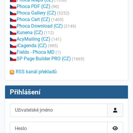
(1350)
Phoca PDF (CZ)
(90)
Phoca Gallery (CZ)
(5252)
Phoca Cart (CZ)
(1405)
Phoca Download (CZ)
(2149)
Kunena (CZ)
(112)
AcyMailing (CZ)
(141)
iCagenda (CZ)
(985)
Fields - Phoca MD
(1)
SP Page Builder PRO (CZ)
(1665)
RSS kanál překladů
Přihlášení
Uživatelské jméno
Heslo