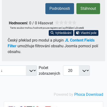
Podrobnosti
Stáhnout
Hodnocení
: 0 / 0 Hlasovat
Tento soubor mohou hodnotit pouze registrovaní a přihlášení uživatelé
Vyhledávání
Vlastní pole
Český překlad pro modul a plugin
JL Content Fields
Filter
umožňuje filtrování obsahu Joomla pomocí polí
obsahu.
Počet
zobrazených
Powered by
Phoca Download