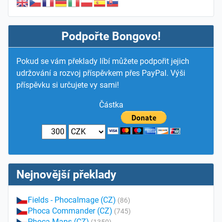
Podpořte Bongovo!
Pokud se vám překlady líbí můžete podpořit jejich
udržování a rozvoj příspěvkem přes PayPal. Výši
příspěvku si určujete vy sami!
Částka
Nejnovější překlady
Fields - PhocaImage (CZ)
(86)
Phoca Commander (CZ)
(745)
Phoca Maps (CZ)