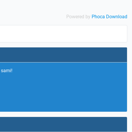
Powered by
Phoca Download
 sami!