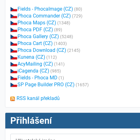
Fields - PhocaImage (CZ)
(80)
Phoca Commander (CZ)
(729)
Phoca Maps (CZ)
(1348)
Phoca PDF (CZ)
(89)
Phoca Gallery (CZ)
(5248)
Phoca Cart (CZ)
(1403)
Phoca Download (CZ)
(2145)
Kunena (CZ)
(112)
AcyMailing (CZ)
(141)
iCagenda (CZ)
(985)
Fields - Phoca MD
(1)
SP Page Builder PRO (CZ)
(1657)
RSS kanál překladů
Přihlášení
Uživatelské jméno