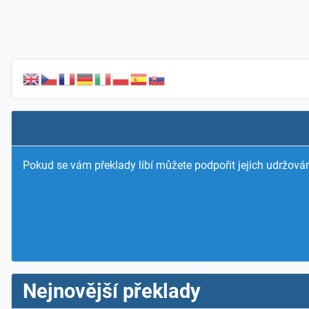
Pokud se vám překlady líbí můžete podpořit jejich udržován
Nejnovější překlady