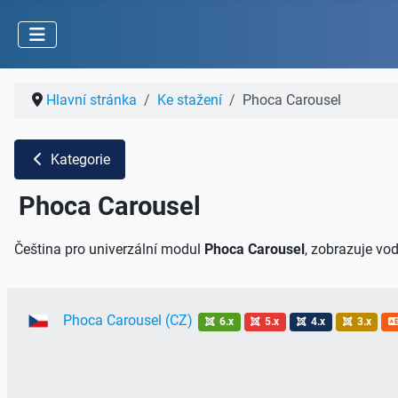
Hlavní stránka
Ke stažení
Phoca Carousel
Kategorie
Phoca Carousel
Čeština pro univerzální modul
Phoca Carousel
, zobrazuje v
Phoca Carousel (CZ)
6.x
5.x
4.x
3.x