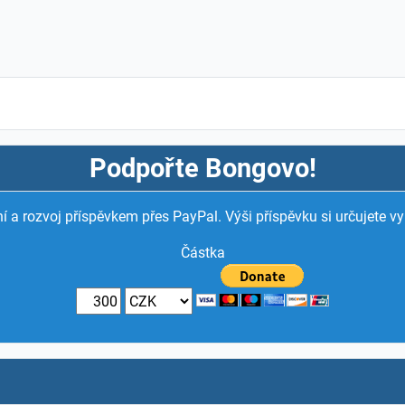
Podpořte Bongovo!
í a rozvoj příspěvkem přes PayPal. Výši příspěvku si určujete vy
Částka