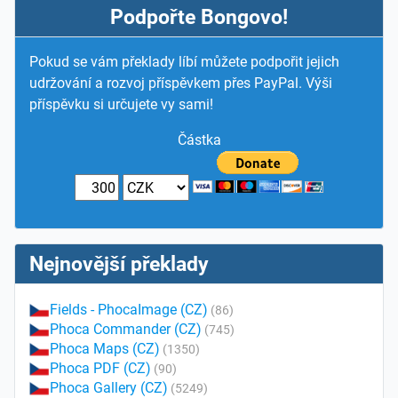
Podpořte Bongovo!
Pokud se vám překlady líbí můžete podpořit jejich
udržování a rozvoj příspěvkem přes PayPal. Výši
příspěvku si určujete vy sami!
Částka
Nejnovější překlady
Fields - PhocaImage (CZ)
(86)
Phoca Commander (CZ)
(745)
Phoca Maps (CZ)
(1350)
Phoca PDF (CZ)
(90)
Phoca Gallery (CZ)
(5249)