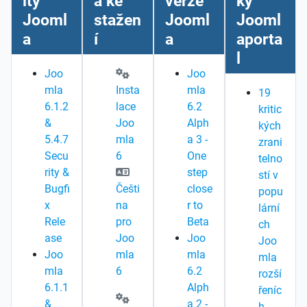
ity
a ke
verze
ky
Jooml
stažen
Jooml
Jooml
a
í
a
aporta
l
Joo
Joo
mla
Insta
mla
19
6.1.2
lace
6.2
kritic
&
Joo
Alph
kých
5.4.7
mla
a 3 -
zrani
Secu
6
One
telno
rity &
step
stí v
Bugfi
Češti
close
popu
x
na
r to
lární
Rele
pro
Beta
ch
ase
Joo
Joo
Joo
Joo
mla
mla
mla
mla
6
6.2
rozší
6.1.1
Alph
řeníc
&
a 2 -
h