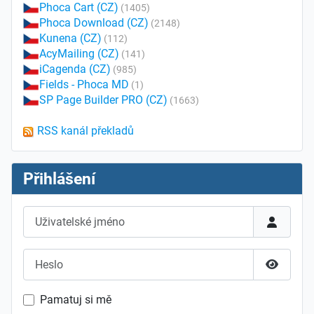
Phoca Cart (CZ)
(1405)
Phoca Download (CZ)
(2148)
Kunena (CZ)
(112)
AcyMailing (CZ)
(141)
iCagenda (CZ)
(985)
Fields - Phoca MD
(1)
SP Page Builder PRO (CZ)
(1663)
RSS kanál překladů
Přihlášení
Uživatelské jméno
Heslo
Zobrazit
Pamatuj si mě