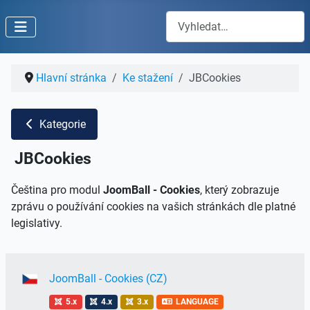
Hledat
Hlavní stránka
Ke stažení
JBCookies
Kategorie
JBCookies
Čeština pro modul
JoomBall - Cookies
, který zobrazuje
zprávu o používání cookies na vašich stránkách dle platné
legislativy.
JoomBall - Cookies (CZ)
5.x
4.x
3.x
LANGUAGE