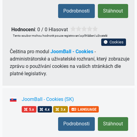
Podrobnosti
Stáhnout
Hodnocení
: 0 / 0 Hlasovat
Tento soubor mohou hodnotit pouze registrovaní a přihlášení uživatelé
Cookies
Čeština pro modul
JoomBall - Cookies
-
administrátorské a uživatelské rozhraní, který zobrazuje
zprávu o používání cookies na vašich stránkách dle
platné legislativy.
JoomBall - Cookies (SK)
5.x
4.x
3.x
LANGUAGE
Podrobnosti
Stáhnout