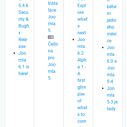
Insta
5.4.6
Expl
běhe
lace
Secu
ore
m
Joo
rity &
what'
jedin
mla
Bugfi
s
ého
5
x
next
měsí
Rele
Joo
ce
Češti
ase
mla
Joo
na
Joo
6.2
mla
pro
mla
Alph
6.0 a
Joo
6.1 is
a 1 -
Joo
mla
here!
A
mla
5
first
5.4
glim
Joo
pse
mla
of
5.3 je
what
tady
s to
com