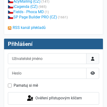
AcyMailing (CZ)
(141)
iCagenda (CZ)
(985)
Fields - Phoca MD
(1)
SP Page Builder PRO (CZ)
(1661)
RSS kanál překladů
Přihlášení
Uživatelské jméno
Heslo
Zobrazit
Pamatuj si mě
Ověření přístupovým klíčem