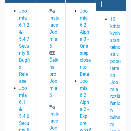
l
Joo
Joo
mla
Insta
mla
19
6.1.2
lace
6.2
kritic
&
Joo
Alph
kých
5.4.7
mla
a 3 -
zrani
Secu
6
One
telno
rity &
step
stí v
Bugfi
Češti
close
popu
x
na
r to
lární
Rele
pro
Beta
ch
ase
Joo
Joo
Joo
Joo
mla
mla
mla
mla
6
6.2
rozší
6.1.1
Alph
řeníc
&
a 2 -
h
Insta
5.4.6
Expl
běhe
lace
Secu
ore
m
Joo
rity &
what'