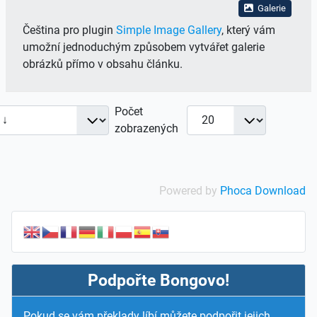
Galerie
Čeština pro plugin
Simple Image Gallery
, který vám
umožní jednoduchým způsobem vytvářet galerie
obrázků přímo v obsahu článku.
Počet
zobrazených
Powered by
Phoca Download
Podpořte Bongovo!
Pokud se vám překlady líbí můžete podpořit jejich