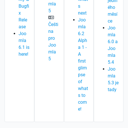
jedin
mla
Bugfi
s
ého
5
x
next
měsí
Rele
Joo
ce
Češti
ase
mla
Joo
na
Joo
6.2
mla
pro
mla
Alph
6.0 a
Joo
6.1 is
a 1 -
Joo
mla
here!
A
mla
5
first
5.4
glim
Joo
pse
mla
of
5.3 je
what
tady
s to
com
e!