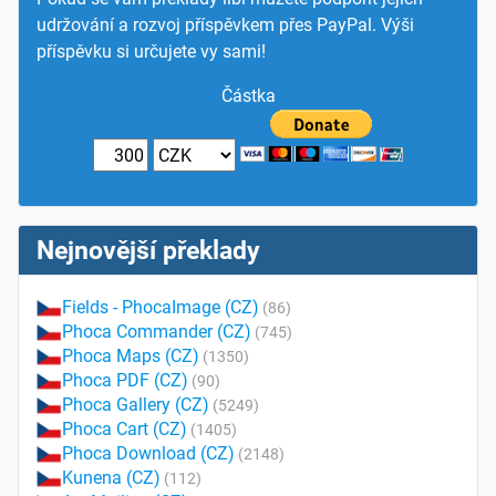
udržování a rozvoj příspěvkem přes PayPal. Výši
příspěvku si určujete vy sami!
Částka
Nejnovější překlady
Fields - PhocaImage (CZ)
(86)
Phoca Commander (CZ)
(745)
Phoca Maps (CZ)
(1350)
Phoca PDF (CZ)
(90)
Phoca Gallery (CZ)
(5249)
Phoca Cart (CZ)
(1405)
Phoca Download (CZ)
(2148)
Kunena (CZ)
(112)