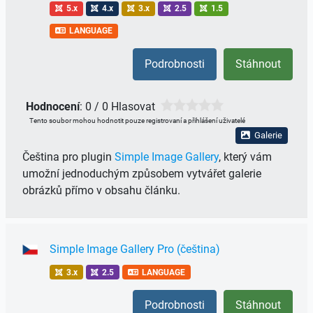
5.x
4.x
3.x
2.5
1.5
LANGUAGE
Podrobnosti
Stáhnout
Hodnocení
: 0 / 0 Hlasovat
Tento soubor mohou hodnotit pouze registrovaní a přihlášení uživatelé
Galerie
Čeština pro plugin
Simple Image Gallery
, který vám
umožní jednoduchým způsobem vytvářet galerie
obrázků přímo v obsahu článku.
Simple Image Gallery Pro (čeština)
3.x
2.5
LANGUAGE
Podrobnosti
Stáhnout