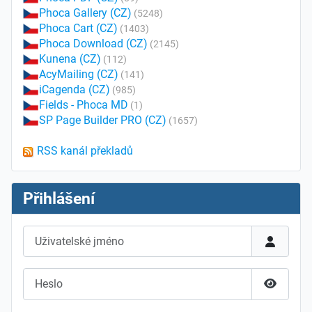
Phoca Gallery (CZ)
(5248)
Phoca Cart (CZ)
(1403)
Phoca Download (CZ)
(2145)
Kunena (CZ)
(112)
AcyMailing (CZ)
(141)
iCagenda (CZ)
(985)
Fields - Phoca MD
(1)
SP Page Builder PRO (CZ)
(1657)
RSS kanál překladů
Přihlášení
Uživatelské jméno
Heslo
Zobrazit