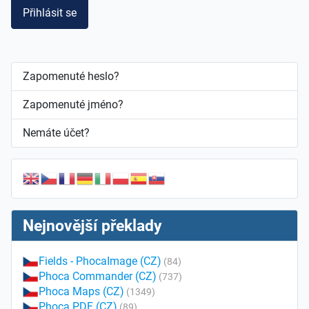
Přihlásit se
Zapomenuté heslo?
Zapomenuté jméno?
Nemáte účet?
Nejnovější překlady
Fields - PhocaImage (CZ)
(84)
Phoca Commander (CZ)
(737)
Phoca Maps (CZ)
(1349)
Phoca PDF (CZ)
(89)