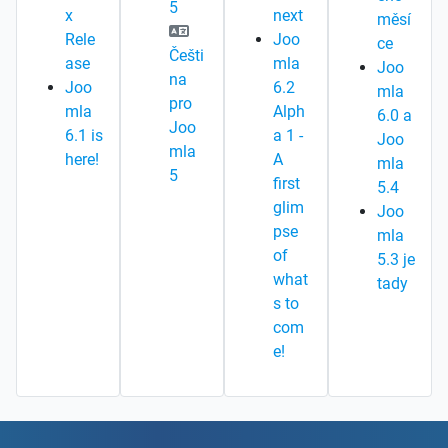
5
x
next
měsí
Rele
Joo
ce
Češti
ase
mla
Joo
na
Joo
6.2
mla
pro
mla
Alph
6.0 a
Joo
6.1 is
a 1 -
Joo
mla
here!
A
mla
5
first
5.4
glim
Joo
pse
mla
of
5.3 je
what
tady
s to
com
e!