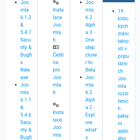
Joo
Joo
mla
Insta
mla
19
6.1.2
lace
6.2
kritic
&
Joo
Alph
kých
5.4.7
mla
a 3 -
zrani
Secu
6
One
telno
rity &
step
stí v
Bugfi
Češti
close
popu
x
na
r to
lární
Rele
pro
Beta
ch
ase
Joo
Joo
Joo
Joo
mla
mla
mla
mla
6
6.2
rozší
6.1.1
Alph
řeníc
&
a 2 -
h
Insta
5.4.6
Expl
běhe
lace
Secu
ore
m
Joo
rity &
what'
jedin
mla
Bugfi
s
ého