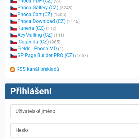
Phoca PDF (CZ)
(90)
Phoca Gallery (CZ)
(5248)
Phoca Cart (CZ)
(1405)
Phoca Download (CZ)
(2146)
Kunena (CZ)
(112)
AcyMailing (CZ)
(141)
iCagenda (CZ)
(985)
Fields - Phoca MD
(1)
SP Page Builder PRO (CZ)
(1657)
RSS kanál překladů
Přihlášení
Uživatelské jméno
Heslo