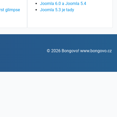
Joomla 6.0 a Joomla 5.4
rst glimpse
Joomla 5.3 je tady
© 2026 Bongovo! www.bongovo.cz