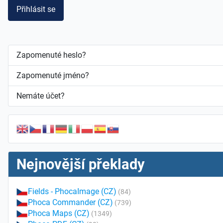
Přihlásit se
Zapomenuté heslo?
Zapomenuté jméno?
Nemáte účet?
Nejnovější překlady
Fields - PhocaImage (CZ)
(84)
Phoca Commander (CZ)
(739)
Phoca Maps (CZ)
(1349)