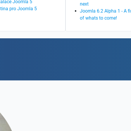
talace Joomla 5
next
tina pro Joomla 5
Joomla 6.2 Alpha 1 - A fi
of whats to come!