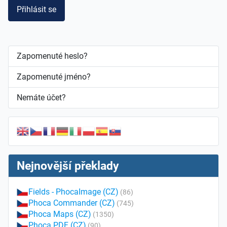
Přihlásit se
Zapomenuté heslo?
Zapomenuté jméno?
Nemáte účet?
Nejnovější překlady
Fields - PhocaImage (CZ)
(86)
Phoca Commander (CZ)
(745)
Phoca Maps (CZ)
(1350)
Phoca PDF (CZ)
(90)