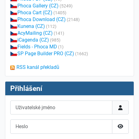
Phoca Gallery (CZ)
(5249)
Phoca Cart (CZ)
(1405)
Phoca Download (CZ)
(2148)
Kunena (CZ)
(112)
AcyMailing (CZ)
(141)
iCagenda (CZ)
(985)
Fields - Phoca MD
(1)
SP Page Builder PRO (CZ)
(1662)
RSS kanál překladů
Přihlášení
Uživatelské jméno
Heslo
Zobrazit