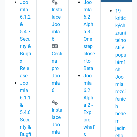
Joo
Joo
mla
Insta
mla
19
6.1.2
lace
6.2
kritic
&
Joo
Alph
kých
5.4.7
mla
a 3 -
zrani
Secu
6
One
telno
rity &
step
stí v
Bugfi
Češti
close
popu
x
na
r to
lární
Rele
pro
Beta
ch
ase
Joo
Joo
Joo
Joo
mla
mla
mla
mla
6
6.2
rozší
6.1.1
Alph
řeníc
&
a 2 -
h
Insta
5.4.6
Expl
běhe
lace
Secu
ore
m
Joo
rity &
what'
jedin
mla
Bugfi
s
ého