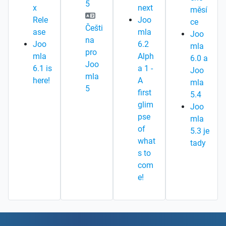
5
x
next
měsí
Rele
Joo
ce
Češti
ase
mla
Joo
na
Joo
6.2
mla
pro
mla
Alph
6.0 a
Joo
6.1 is
a 1 -
Joo
mla
here!
A
mla
5
first
5.4
glim
Joo
pse
mla
of
5.3 je
what
tady
s to
com
e!