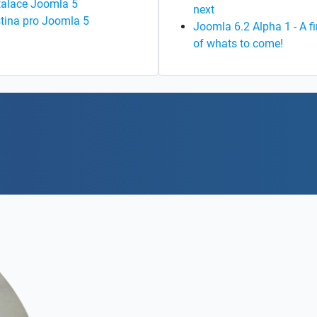
talace Joomla 5
next
tina pro Joomla 5
Joomla 6.2 Alpha 1 - A fi
of whats to come!