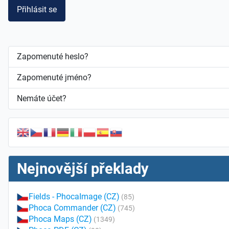
Přihlásit se
Zapomenuté heslo?
Zapomenuté jméno?
Nemáte účet?
Nejnovější překlady
Fields - PhocaImage (CZ)
(85)
Phoca Commander (CZ)
(745)
Phoca Maps (CZ)
(1349)