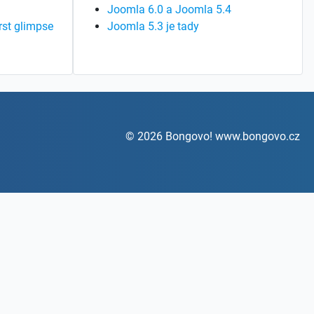
Joomla 6.0 a Joomla 5.4
rst glimpse
Joomla 5.3 je tady
© 2026 Bongovo! www.bongovo.cz