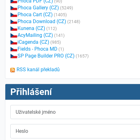
Phoca PDF (CZ)
(90)
Phoca Gallery (CZ)
(5249)
Phoca Cart (CZ)
(1405)
Phoca Download (CZ)
(2148)
Kunena (CZ)
(112)
AcyMailing (CZ)
(141)
iCagenda (CZ)
(985)
Fields - Phoca MD
(1)
SP Page Builder PRO (CZ)
(1657)
RSS kanál překladů
Přihlášení
Uživatelské jméno
Heslo