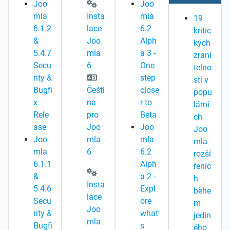
Joo
Joo
mla
Insta
mla
19
6.1.2
lace
6.2
kritic
&
Joo
Alph
kých
5.4.7
mla
a 3 -
zrani
Secu
6
One
telno
rity &
step
stí v
Bugfi
Češti
close
popu
x
na
r to
lární
Rele
pro
Beta
ch
ase
Joo
Joo
Joo
Joo
mla
mla
mla
mla
6
6.2
rozší
6.1.1
Alph
řeníc
&
a 2 -
h
Insta
5.4.6
Expl
běhe
lace
Secu
ore
m
Joo
rity &
what'
jedin
mla
Bugfi
s
ého