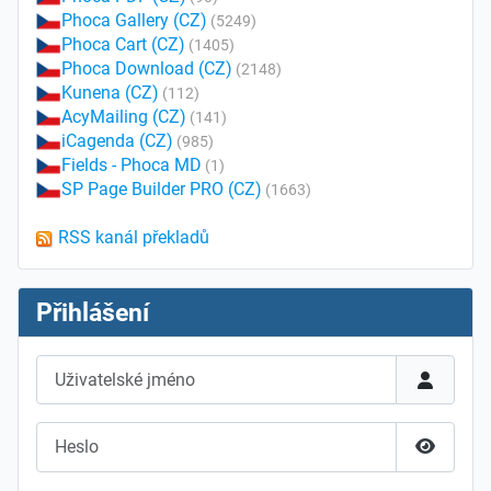
Phoca Gallery (CZ)
(5249)
Phoca Cart (CZ)
(1405)
Phoca Download (CZ)
(2148)
Kunena (CZ)
(112)
AcyMailing (CZ)
(141)
iCagenda (CZ)
(985)
Fields - Phoca MD
(1)
SP Page Builder PRO (CZ)
(1663)
RSS kanál překladů
Přihlášení
Uživatelské jméno
Heslo
Zobrazit