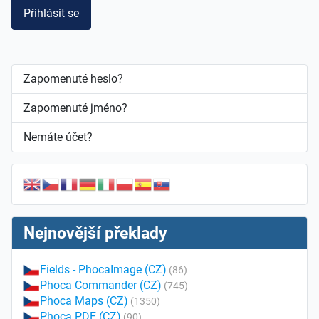
Přihlásit se
Zapomenuté heslo?
Zapomenuté jméno?
Nemáte účet?
Nejnovější překlady
Fields - PhocaImage (CZ)
(86)
Phoca Commander (CZ)
(745)
Phoca Maps (CZ)
(1350)
Phoca PDF (CZ)
(90)