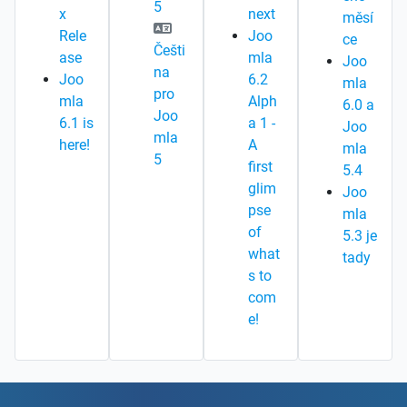
5
x
next
měsí
Rele
Joo
ce
Češti
ase
mla
Joo
na
Joo
6.2
mla
pro
mla
Alph
6.0 a
Joo
6.1 is
a 1 -
Joo
mla
here!
A
mla
5
first
5.4
glim
Joo
pse
mla
of
5.3 je
what
tady
s to
com
e!