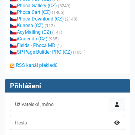
Phoca Gallery (CZ)
(5249)
Phoca Cart (CZ)
(1405)
Phoca Download (CZ)
(2148)
Kunena (CZ)
(112)
AcyMailing (CZ)
(141)
iCagenda (CZ)
(985)
Fields - Phoca MD
(1)
SP Page Builder PRO (CZ)
(1661)
RSS kanál překladů
Přihlášení
Uživatelské jméno
Heslo
Zobrazit