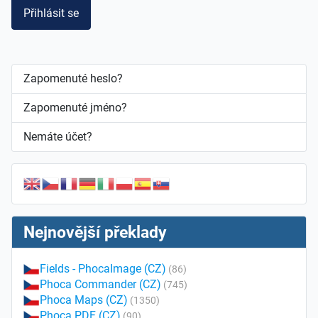
Přihlásit se
Zapomenuté heslo?
Zapomenuté jméno?
Nemáte účet?
Nejnovější překlady
Fields - PhocaImage (CZ)
(86)
Phoca Commander (CZ)
(745)
Phoca Maps (CZ)
(1350)
Phoca PDF (CZ)
(90)