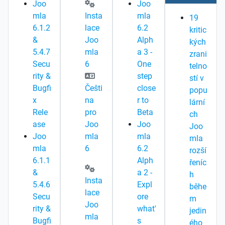
Joo
Joo
mla
Insta
mla
19
6.1.2
lace
6.2
kritic
&
Joo
Alph
kých
5.4.7
mla
a 3 -
zrani
Secu
6
One
telno
rity &
step
stí v
Bugfi
Češti
close
popu
x
na
r to
lární
Rele
pro
Beta
ch
ase
Joo
Joo
Joo
Joo
mla
mla
mla
mla
6
6.2
rozší
6.1.1
Alph
řeníc
&
a 2 -
h
Insta
5.4.6
Expl
běhe
lace
Secu
ore
m
Joo
rity &
what'
jedin
mla
Bugfi
s
ého