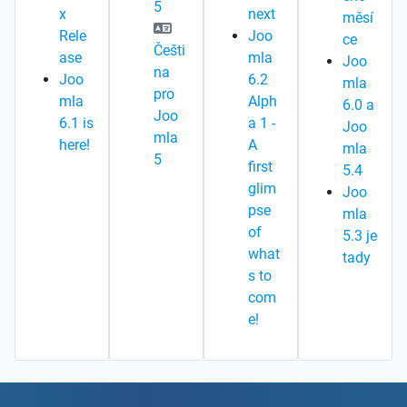
5
x
next
měsí
Rele
Joo
ce
Češti
ase
mla
Joo
na
Joo
6.2
mla
pro
mla
Alph
6.0 a
Joo
6.1 is
a 1 -
Joo
mla
here!
A
mla
5
first
5.4
glim
Joo
pse
mla
of
5.3 je
what
tady
s to
com
e!