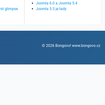
Joomla 6.0 a Joomla 5.4
rst glimpse
Joomla 5.3 je tady
© 2026 Bongovo! www.bongovo.cz