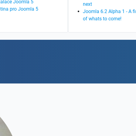
talace Joomla 5
next
tina pro Joomla 5
Joomla 6.2 Alpha 1 - A fi
of whats to come!