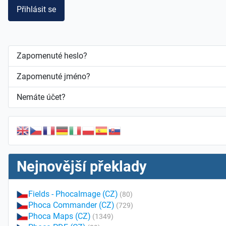
Přihlásit se
Zapomenuté heslo?
Zapomenuté jméno?
Nemáte účet?
Nejnovější překlady
Fields - PhocaImage (CZ)
(80)
Phoca Commander (CZ)
(729)
Phoca Maps (CZ)
(1349)