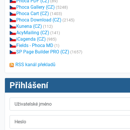
Phoca PDF (CZ)
(89)
Phoca Gallery (CZ)
(5248)
Phoca Cart (CZ)
(1403)
Phoca Download (CZ)
(2145)
Kunena (CZ)
(112)
AcyMailing (CZ)
(141)
iCagenda (CZ)
(985)
Fields - Phoca MD
(1)
SP Page Builder PRO (CZ)
(1657)
RSS kanál překladů
Přihlášení
Uživatelské jméno
Heslo