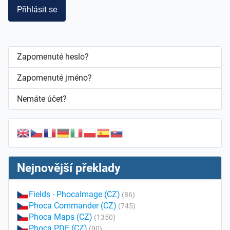
Přihlásit se
Zapomenuté heslo?
Zapomenuté jméno?
Nemáte účet?
Nejnovější překlady
Fields - PhocaImage (CZ)
(86)
Phoca Commander (CZ)
(745)
Phoca Maps (CZ)
(1350)
Phoca PDF (CZ)
(90)