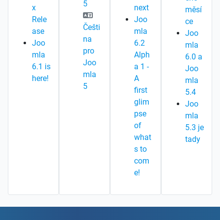
5
x
next
měsí
Rele
Joo
ce
Češti
ase
mla
Joo
na
Joo
6.2
mla
pro
mla
Alph
6.0 a
Joo
6.1 is
a 1 -
Joo
mla
here!
A
mla
5
first
5.4
glim
Joo
pse
mla
of
5.3 je
what
tady
s to
com
e!