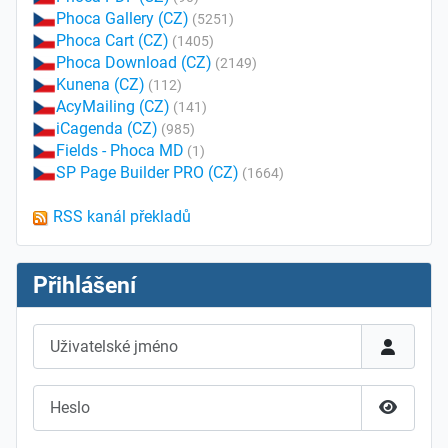
Phoca Gallery (CZ)
(5251)
Phoca Cart (CZ)
(1405)
Phoca Download (CZ)
(2149)
Kunena (CZ)
(112)
AcyMailing (CZ)
(141)
iCagenda (CZ)
(985)
Fields - Phoca MD
(1)
SP Page Builder PRO (CZ)
(1664)
RSS kanál překladů
Přihlášení
Uživatelské jméno
Heslo
Zobrazit