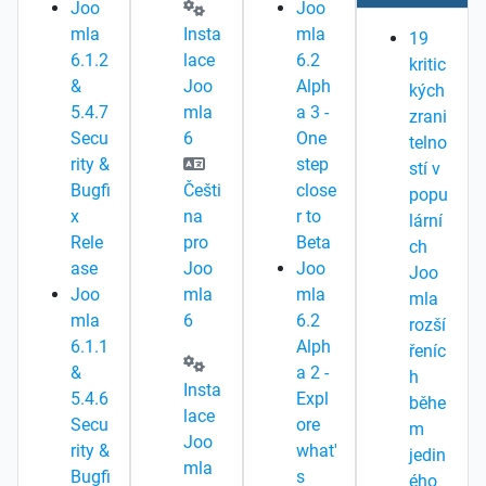
Joo
Joo
mla
Insta
mla
19
6.1.2
lace
6.2
kritic
&
Joo
Alph
kých
5.4.7
mla
a 3 -
zrani
Secu
6
One
telno
rity &
step
stí v
Bugfi
Češti
close
popu
x
na
r to
lární
Rele
pro
Beta
ch
ase
Joo
Joo
Joo
Joo
mla
mla
mla
mla
6
6.2
rozší
6.1.1
Alph
řeníc
&
a 2 -
h
Insta
5.4.6
Expl
běhe
lace
Secu
ore
m
Joo
rity &
what'
jedin
mla
Bugfi
s
ého