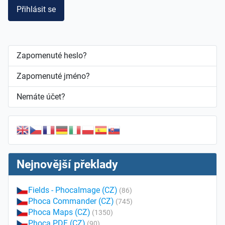
Přihlásit se
Zapomenuté heslo?
Zapomenuté jméno?
Nemáte účet?
Nejnovější překlady
Fields - PhocaImage (CZ)
(86)
Phoca Commander (CZ)
(745)
Phoca Maps (CZ)
(1350)
Phoca PDF (CZ)
(90)