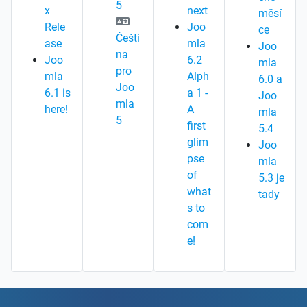
5
x
next
měsí
Rele
Joo
ce
Češti
ase
mla
Joo
na
Joo
6.2
mla
pro
mla
Alph
6.0 a
Joo
6.1 is
a 1 -
Joo
mla
here!
A
mla
5
first
5.4
glim
Joo
pse
mla
of
5.3 je
what
tady
s to
com
e!