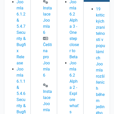
Joo
Joo
mla
Insta
mla
19
6.1.2
lace
6.2
kritic
&
Joo
Alph
kých
5.4.7
mla
a 3 -
zrani
Secu
6
One
telno
rity &
step
stí v
Bugfi
Češti
close
popu
x
na
r to
lární
Rele
pro
Beta
ch
ase
Joo
Joo
Joo
Joo
mla
mla
mla
mla
6
6.2
rozší
6.1.1
Alph
řeníc
&
a 2 -
h
Insta
5.4.6
Expl
běhe
lace
Secu
ore
m
Joo
rity &
what'
jedin
mla
Bugfi
s
ého