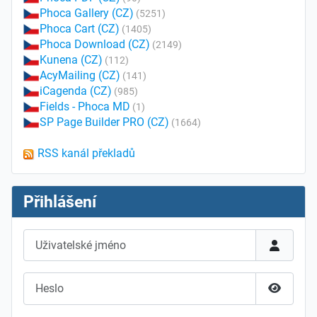
Phoca Gallery (CZ)
(5251)
Phoca Cart (CZ)
(1405)
Phoca Download (CZ)
(2149)
Kunena (CZ)
(112)
AcyMailing (CZ)
(141)
iCagenda (CZ)
(985)
Fields - Phoca MD
(1)
SP Page Builder PRO (CZ)
(1664)
RSS kanál překladů
Přihlášení
Uživatelské jméno
Heslo
Zobrazit