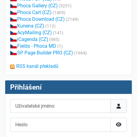
Phoca Gallery (CZ)
(5251)
Phoca Cart (CZ)
(1405)
Phoca Download (CZ)
(2149)
Kunena (CZ)
(112)
AcyMailing (CZ)
(141)
iCagenda (CZ)
(985)
Fields - Phoca MD
(1)
SP Page Builder PRO (CZ)
(1664)
RSS kanál překladů
Přihlášení
Uživatelské jméno
Heslo
Zobrazit