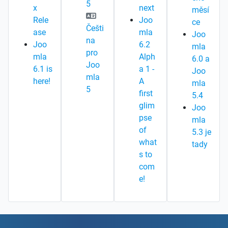
5
x
next
měsí
Rele
Joo
ce
Češti
ase
mla
Joo
na
Joo
6.2
mla
pro
mla
Alph
6.0 a
Joo
6.1 is
a 1 -
Joo
mla
here!
A
mla
5
first
5.4
glim
Joo
pse
mla
of
5.3 je
what
tady
s to
com
e!