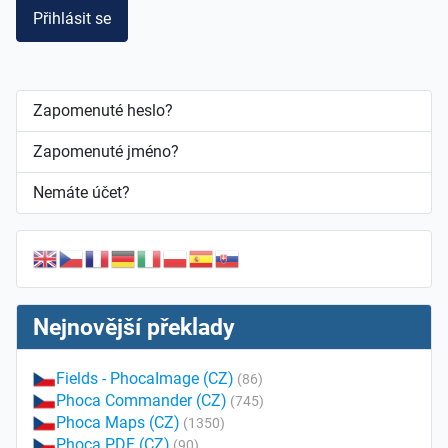
Přihlásit se
Zapomenuté heslo?
Zapomenuté jméno?
Nemáte účet?
Nejnovější překlady
Fields - PhocaImage (CZ)
(86)
Phoca Commander (CZ)
(745)
Phoca Maps (CZ)
(1350)
Phoca PDF (CZ)
(90)