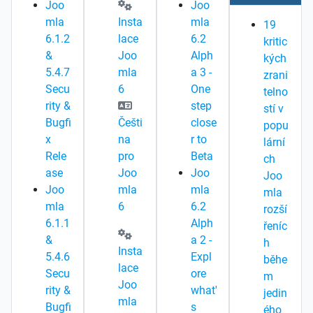
Joo
Joo
mla
Insta
mla
19
6.1.2
lace
6.2
kritic
&
Joo
Alph
kých
5.4.7
mla
a 3 -
zrani
Secu
6
One
telno
rity &
step
stí v
Bugfi
Češti
close
popu
x
na
r to
lární
Rele
pro
Beta
ch
ase
Joo
Joo
Joo
Joo
mla
mla
mla
mla
6
6.2
rozší
6.1.1
Alph
řeníc
&
a 2 -
h
Insta
5.4.6
Expl
běhe
lace
Secu
ore
m
Joo
rity &
what'
jedin
mla
Bugfi
s
ého