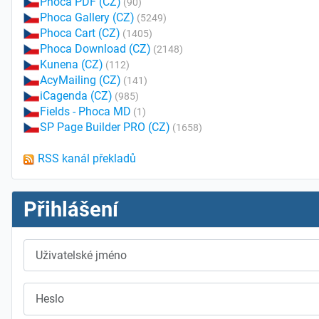
Phoca PDF (CZ)
(90)
Phoca Gallery (CZ)
(5249)
Phoca Cart (CZ)
(1405)
Phoca Download (CZ)
(2148)
Kunena (CZ)
(112)
AcyMailing (CZ)
(141)
iCagenda (CZ)
(985)
Fields - Phoca MD
(1)
SP Page Builder PRO (CZ)
(1658)
RSS kanál překladů
Přihlášení
Uživatelské jméno
Heslo