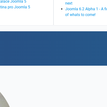
talace Joomla 5
next
tina pro Joomla 5
Joomla 6.2 Alpha 1 - A fi
of whats to come!