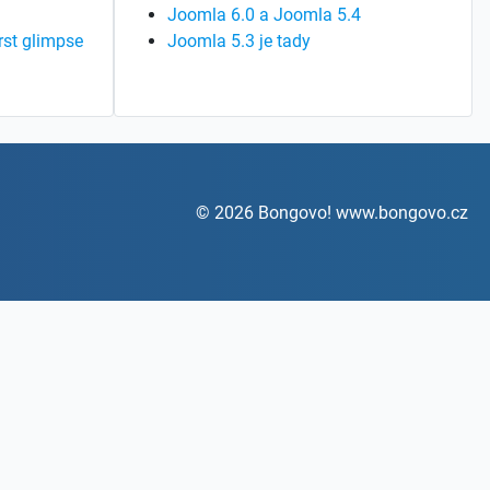
Joomla 6.0 a Joomla 5.4
rst glimpse
Joomla 5.3 je tady
© 2026 Bongovo! www.bongovo.cz