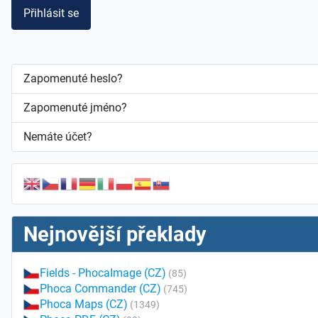
Přihlásit se
Zapomenuté heslo?
Zapomenuté jméno?
Nemáte účet?
Nejnovější překlady
Fields - PhocaImage (CZ)
(85)
Phoca Commander (CZ)
(745)
Phoca Maps (CZ)
(1349)