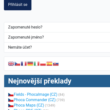
Přihlásit se
Zapomenuté heslo?
Zapomenuté jméno?
Nemáte účet?
Nejnovější překlady
Fields - PhocaImage (CZ)
(84)
Phoca Commander (CZ)
(739)
Phoca Maps (CZ)
(1349)