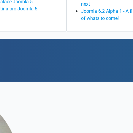
talace Joomla 5
next
tina pro Joomla 5
Joomla 6.2 Alpha 1 - A fi
of whats to come!