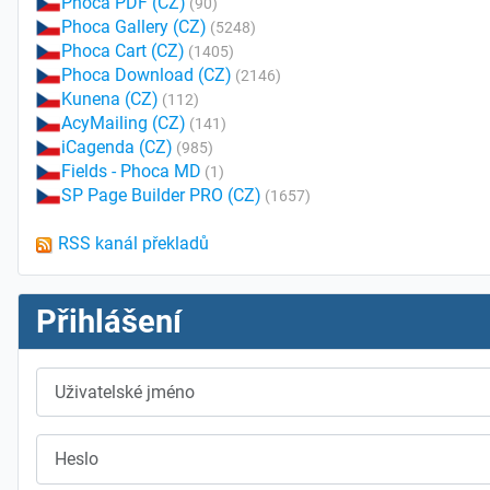
Phoca PDF (CZ)
(90)
Phoca Gallery (CZ)
(5248)
Phoca Cart (CZ)
(1405)
Phoca Download (CZ)
(2146)
Kunena (CZ)
(112)
AcyMailing (CZ)
(141)
iCagenda (CZ)
(985)
Fields - Phoca MD
(1)
SP Page Builder PRO (CZ)
(1657)
RSS kanál překladů
Přihlášení
Uživatelské jméno
Heslo