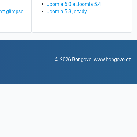
Joomla 6.0 a Joomla 5.4
rst glimpse
Joomla 5.3 je tady
© 2026 Bongovo! www.bongovo.cz