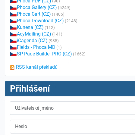
Phoca PDF (CZ)
(90)
Phoca Gallery (CZ)
(5249)
Phoca Cart (CZ)
(1405)
Phoca Download (CZ)
(2148)
Kunena (CZ)
(112)
AcyMailing (CZ)
(141)
iCagenda (CZ)
(985)
Fields - Phoca MD
(1)
SP Page Builder PRO (CZ)
(1662)
RSS kanál překladů
Přihlášení
Uživatelské jméno
Heslo