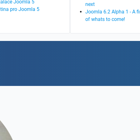
talace Joomla 5
next
tina pro Joomla 5
Joomla 6.2 Alpha 1 - A fi
of whats to come!