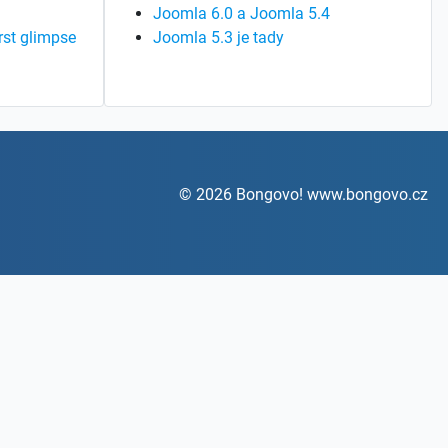
Joomla 6.0 a Joomla 5.4
rst glimpse
Joomla 5.3 je tady
© 2026 Bongovo! www.bongovo.cz