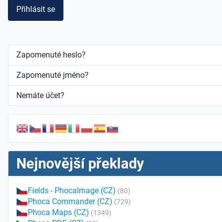
Přihlásit se
Zapomenuté heslo?
Zapomenuté jméno?
Nemáte účet?
Nejnovější překlady
Fields - PhocaImage (CZ)
(80)
Phoca Commander (CZ)
(729)
Phoca Maps (CZ)
(1349)