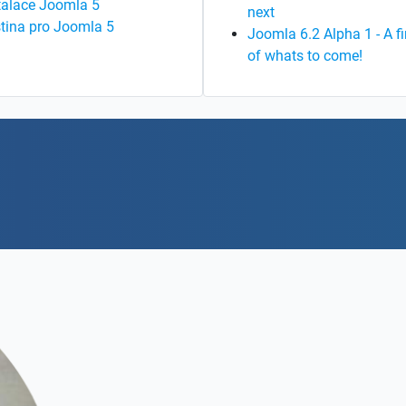
talace Joomla 5
next
tina pro Joomla 5
Joomla 6.2 Alpha 1 - A fi
of whats to come!