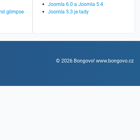
Joomla 6.0 a Joomla 5.4
rst glimpse
Joomla 5.3 je tady
© 2026 Bongovo! www.bongovo.cz