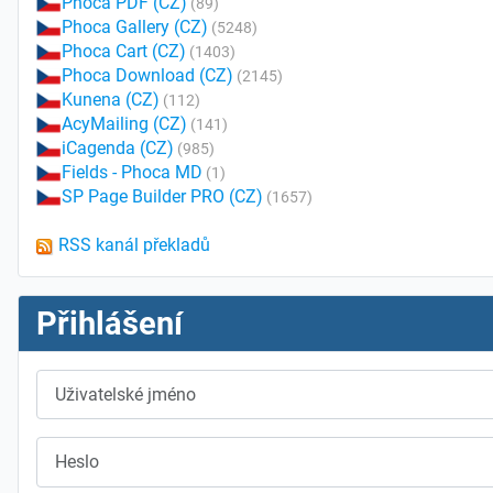
Phoca PDF (CZ)
(89)
Phoca Gallery (CZ)
(5248)
Phoca Cart (CZ)
(1403)
Phoca Download (CZ)
(2145)
Kunena (CZ)
(112)
AcyMailing (CZ)
(141)
iCagenda (CZ)
(985)
Fields - Phoca MD
(1)
SP Page Builder PRO (CZ)
(1657)
RSS kanál překladů
Přihlášení
Uživatelské jméno
Heslo