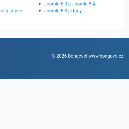
Joomla 6.0 a Joomla 5.4
rst glimpse
Joomla 5.3 je tady
© 2026 Bongovo! www.bongovo.cz