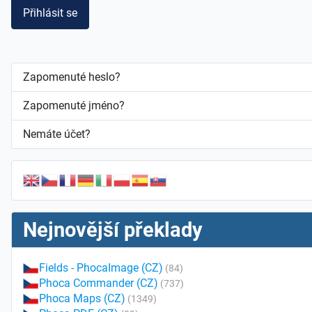
Přihlásit se
Zapomenuté heslo?
Zapomenuté jméno?
Nemáte účet?
Nejnovější překlady
Fields - PhocaImage (CZ)
(84)
Phoca Commander (CZ)
(737)
Phoca Maps (CZ)
(1349)