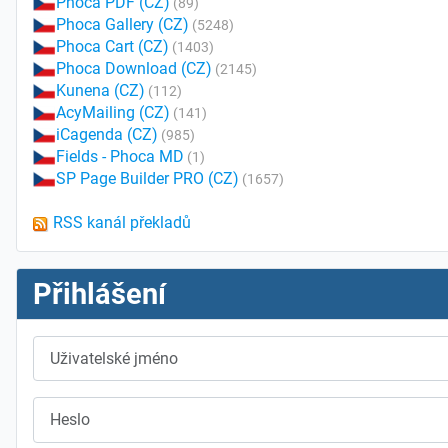
Phoca PDF (CZ)
(89)
Phoca Gallery (CZ)
(5248)
Phoca Cart (CZ)
(1403)
Phoca Download (CZ)
(2145)
Kunena (CZ)
(112)
AcyMailing (CZ)
(141)
iCagenda (CZ)
(985)
Fields - Phoca MD
(1)
SP Page Builder PRO (CZ)
(1657)
RSS kanál překladů
Přihlášení
Uživatelské jméno
Heslo