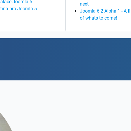
talace Joomla 5
next
tina pro Joomla 5
Joomla 6.2 Alpha 1 - A fi
of whats to come!