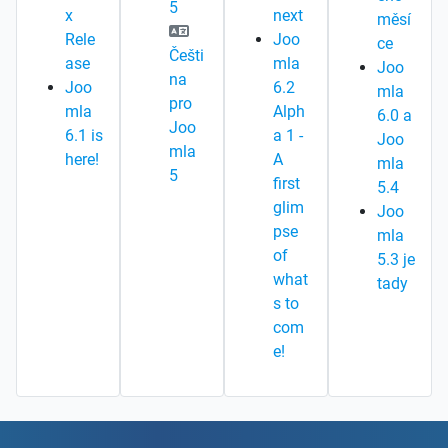
5
x
next
měsí
Rele
Joo
ce
Češti
ase
mla
Joo
na
Joo
6.2
mla
pro
mla
Alph
6.0 a
Joo
6.1 is
a 1 -
Joo
mla
here!
A
mla
5
first
5.4
glim
Joo
pse
mla
of
5.3 je
what
tady
s to
com
e!