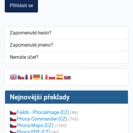
Přihlásit se
Zapomenuté heslo?
Zapomenuté jméno?
Nemáte účet?
Nejnovější překlady
Fields - PhocaImage (CZ)
(86)
Phoca Commander (CZ)
(745)
Phoca Maps (CZ)
(1350)
Phoca PDF (CZ)
(90)