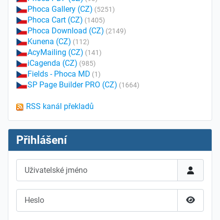
Phoca Gallery (CZ)
(5251)
Phoca Cart (CZ)
(1405)
Phoca Download (CZ)
(2149)
Kunena (CZ)
(112)
AcyMailing (CZ)
(141)
iCagenda (CZ)
(985)
Fields - Phoca MD
(1)
SP Page Builder PRO (CZ)
(1664)
RSS kanál překladů
Přihlášení
Uživatelské jméno
Heslo
Zobrazit