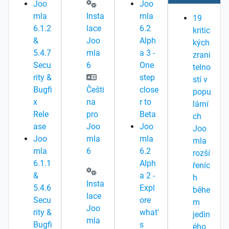
Joo
Joo
mla
Insta
mla
19
6.1.2
lace
6.2
kritic
&
Joo
Alph
kých
5.4.7
mla
a 3 -
zrani
Secu
6
One
telno
rity &
step
stí v
Bugfi
Češti
close
popu
x
na
r to
lární
Rele
pro
Beta
ch
ase
Joo
Joo
Joo
Joo
mla
mla
mla
mla
6
6.2
rozší
6.1.1
Alph
řeníc
&
a 2 -
h
Insta
5.4.6
Expl
běhe
lace
Secu
ore
m
Joo
rity &
what'
jedin
mla
Bugfi
s
ého