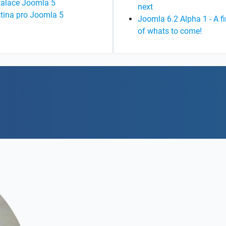
talace Joomla 5
next
tina pro Joomla 5
Joomla 6.2 Alpha 1 - A fi
of whats to come!