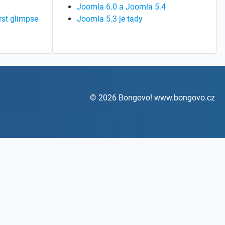
Joomla 6.0 a Joomla 5.4
rst glimpse
Joomla 5.3 je tady
© 2026 Bongovo! www.bongovo.cz