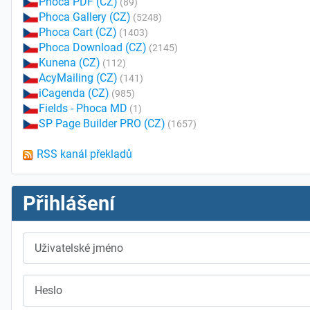
Phoca PDF (CZ)
(89)
Phoca Gallery (CZ)
(5248)
Phoca Cart (CZ)
(1403)
Phoca Download (CZ)
(2145)
Kunena (CZ)
(112)
AcyMailing (CZ)
(141)
iCagenda (CZ)
(985)
Fields - Phoca MD
(1)
SP Page Builder PRO (CZ)
(1657)
RSS kanál překladů
Přihlášení
Uživatelské jméno
Heslo