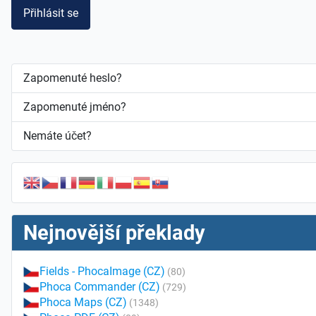
Přihlásit se
Zapomenuté heslo?
Zapomenuté jméno?
Nemáte účet?
Nejnovější překlady
Fields - PhocaImage (CZ)
(80)
Phoca Commander (CZ)
(729)
Phoca Maps (CZ)
(1348)