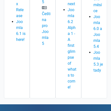
5
x
next
měsí
Rele
Joo
ce
Češti
ase
mla
Joo
na
Joo
6.2
mla
pro
mla
Alph
6.0 a
Joo
6.1 is
a 1 -
Joo
mla
here!
A
mla
5
first
5.4
glim
Joo
pse
mla
of
5.3 je
what
tady
s to
com
e!