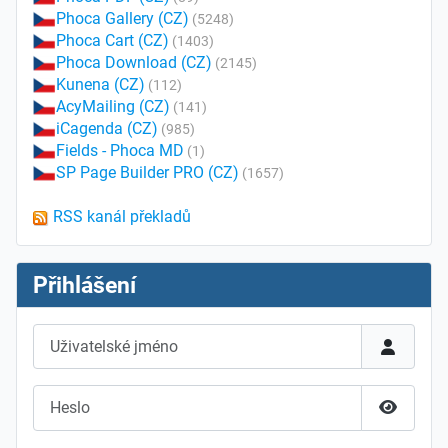
Phoca Gallery (CZ)
(5248)
Phoca Cart (CZ)
(1403)
Phoca Download (CZ)
(2145)
Kunena (CZ)
(112)
AcyMailing (CZ)
(141)
iCagenda (CZ)
(985)
Fields - Phoca MD
(1)
SP Page Builder PRO (CZ)
(1657)
RSS kanál překladů
Přihlášení
Uživatelské jméno
Heslo
Zobrazit