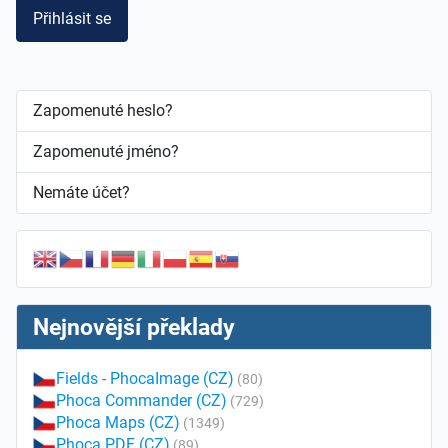
Přihlásit se
Zapomenuté heslo?
Zapomenuté jméno?
Nemáte účet?
Nejnovější překlady
Fields - PhocaImage (CZ)
(80)
Phoca Commander (CZ)
(729)
Phoca Maps (CZ)
(1349)
Phoca PDF (CZ)
(89)