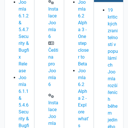
Joo
Joo
mla
Insta
mla
19
6.1.2
lace
6.2
kritic
&
Joo
Alph
kých
5.4.7
mla
a 3 -
zrani
Secu
6
One
telno
rity &
step
stí v
Bugfi
Češti
close
popu
x
na
r to
lární
Rele
pro
Beta
ch
ase
Joo
Joo
Joo
Joo
mla
mla
mla
mla
6
6.2
rozší
6.1.1
Alph
řeníc
&
a 2 -
h
Insta
5.4.6
Expl
běhe
lace
Secu
ore
m
Joo
rity &
what'
jedin
mla
Bugfi
s
ého