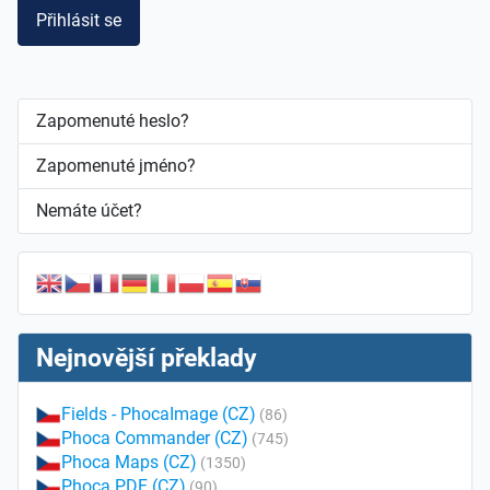
Přihlásit se
Zapomenuté heslo?
Zapomenuté jméno?
Nemáte účet?
Nejnovější překlady
Fields - PhocaImage (CZ)
(86)
Phoca Commander (CZ)
(745)
Phoca Maps (CZ)
(1350)
Phoca PDF (CZ)
(90)