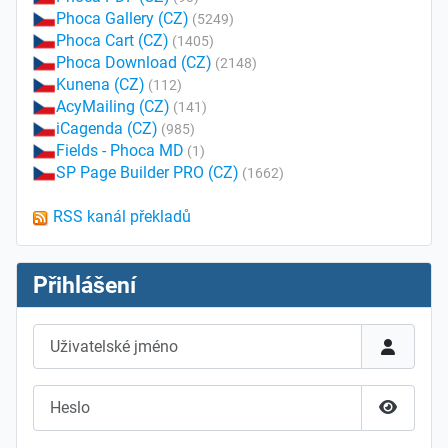
Phoca Gallery (CZ)
(5249)
Phoca Cart (CZ)
(1405)
Phoca Download (CZ)
(2148)
Kunena (CZ)
(112)
AcyMailing (CZ)
(141)
iCagenda (CZ)
(985)
Fields - Phoca MD
(1)
SP Page Builder PRO (CZ)
(1662)
RSS kanál překladů
Přihlášení
Uživatelské jméno
Heslo
Zobrazit