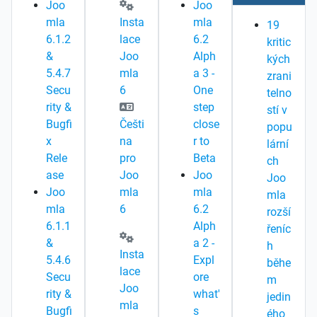
Joo
Joo
mla
Insta
mla
19
6.1.2
lace
6.2
kritic
&
Joo
Alph
kých
5.4.7
mla
a 3 -
zrani
Secu
6
One
telno
rity &
step
stí v
Bugfi
Češti
close
popu
x
na
r to
lární
Rele
pro
Beta
ch
ase
Joo
Joo
Joo
Joo
mla
mla
mla
mla
6
6.2
rozší
6.1.1
Alph
řeníc
&
a 2 -
h
Insta
5.4.6
Expl
běhe
lace
Secu
ore
m
Joo
rity &
what'
jedin
mla
Bugfi
s
ého