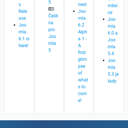
5
x
next
měsí
Rele
Joo
ce
Češti
ase
mla
Joo
na
Joo
6.2
mla
pro
mla
Alph
6.0 a
Joo
6.1 is
a 1 -
Joo
mla
here!
A
mla
5
first
5.4
glim
Joo
pse
mla
of
5.3 je
what
tady
s to
com
e!