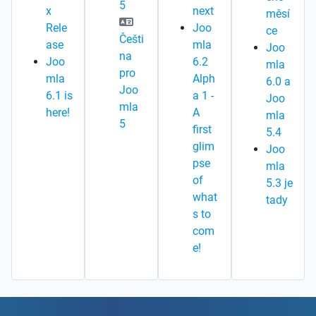
5
x
next
měsí
Rele
Joo
ce
Češti
ase
mla
Joo
na
Joo
6.2
mla
pro
mla
Alph
6.0 a
Joo
6.1 is
a 1 -
Joo
mla
here!
A
mla
5
first
5.4
glim
Joo
pse
mla
of
5.3 je
what
tady
s to
com
e!