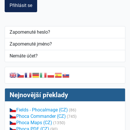
Přihlásit se
Zapomenuté heslo?
Zapomenuté jméno?
Nemáte účet?
Nejnovější překlady
Fields - PhocaImage (CZ)
(86)
Phoca Commander (CZ)
(745)
Phoca Maps (CZ)
(1350)
Phoca PDF (CZ)
(90)