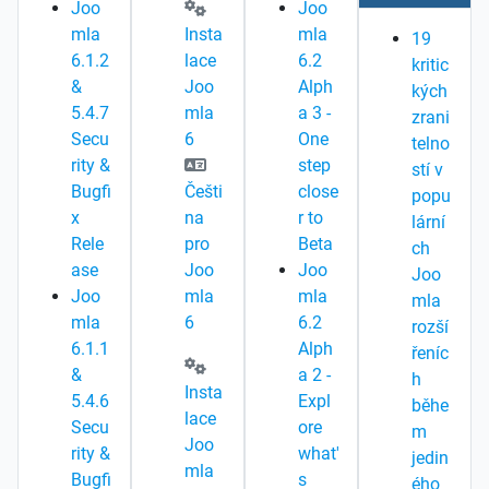
Joo
Joo
mla
Insta
mla
19
6.1.2
lace
6.2
kritic
&
Joo
Alph
kých
5.4.7
mla
a 3 -
zrani
Secu
6
One
telno
rity &
step
stí v
Bugfi
Češti
close
popu
x
na
r to
lární
Rele
pro
Beta
ch
ase
Joo
Joo
Joo
Joo
mla
mla
mla
mla
6
6.2
rozší
6.1.1
Alph
řeníc
&
a 2 -
h
Insta
5.4.6
Expl
běhe
lace
Secu
ore
m
Joo
rity &
what'
jedin
mla
Bugfi
s
ého