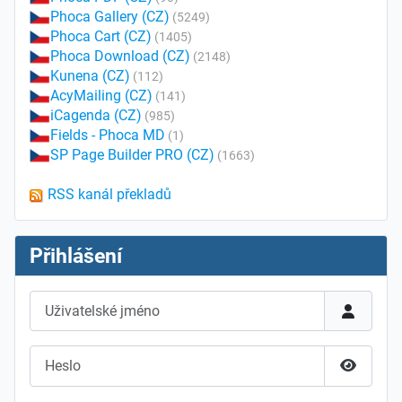
Phoca Gallery (CZ)
(5249)
Phoca Cart (CZ)
(1405)
Phoca Download (CZ)
(2148)
Kunena (CZ)
(112)
AcyMailing (CZ)
(141)
iCagenda (CZ)
(985)
Fields - Phoca MD
(1)
SP Page Builder PRO (CZ)
(1663)
RSS kanál překladů
Přihlášení
Uživatelské jméno
Heslo
Zobrazit