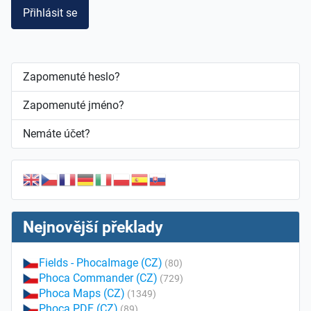
Přihlásit se
Zapomenuté heslo?
Zapomenuté jméno?
Nemáte účet?
Nejnovější překlady
Fields - PhocaImage (CZ)
(80)
Phoca Commander (CZ)
(729)
Phoca Maps (CZ)
(1349)
Phoca PDF (CZ)
(89)