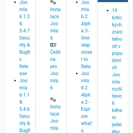
Joo
Joo
mla
Insta
mla
19
6.1.2
lace
6.2
kritic
&
Joo
Alph
kých
5.4.7
mla
a 3 -
zrani
Secu
6
One
telno
rity &
step
stí v
Bugfi
Češti
close
popu
x
na
r to
lární
Rele
pro
Beta
ch
ase
Joo
Joo
Joo
Joo
mla
mla
mla
mla
6
6.2
rozší
6.1.1
Alph
řeníc
&
a 2 -
h
Insta
5.4.6
Expl
běhe
lace
Secu
ore
m
Joo
rity &
what'
jedin
mla
Bugfi
s
ého