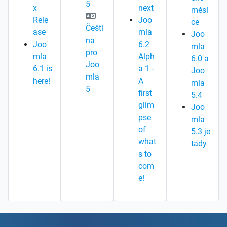
5
x
next
měsí
Rele
Joo
ce
Češti
ase
mla
Joo
na
Joo
6.2
mla
pro
mla
Alph
6.0 a
Joo
6.1 is
a 1 -
Joo
mla
here!
A
mla
5
first
5.4
glim
Joo
pse
mla
of
5.3 je
what
tady
s to
com
e!