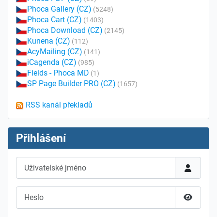
Phoca Gallery (CZ)
(5248)
Phoca Cart (CZ)
(1403)
Phoca Download (CZ)
(2145)
Kunena (CZ)
(112)
AcyMailing (CZ)
(141)
iCagenda (CZ)
(985)
Fields - Phoca MD
(1)
SP Page Builder PRO (CZ)
(1657)
RSS kanál překladů
Přihlášení
Uživatelské jméno
Heslo
Zobrazit