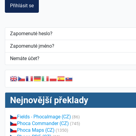
Přihlásit se
Zapomenuté heslo?
Zapomenuté jméno?
Nemáte účet?
Nejnovější překlady
Fields - PhocaImage (CZ)
(86)
Phoca Commander (CZ)
(745)
Phoca Maps (CZ)
(1350)