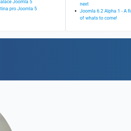
talace Joomla 5
next
tina pro Joomla 5
Joomla 6.2 Alpha 1 - A fi
of whats to come!